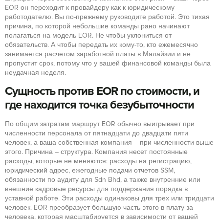
EOR он переходит к провайдеру как к юридическому
работодателю. Вы по-прежнему руководите работой. Это тихая
причина, по которой небольшие команды рано начинают
полагаться на модель EOR. Не чтобы уклониться от
обязательств. А чтобы передать их кому-то, кто ежемесячно
занимается расчетом заработной платы в Малайзии и не
пропустит срок, потому что у вашей финансовой команды была
неудачная неделя.
Сущность против EOR по стоимости, и
где находится точка безубыточности
По общим затратам маршрут EOR обычно выигрывает при
численности персонала от пятнадцати до двадцати пяти
человек, а ваша собственная компания – при численности выше
этого. Причина – структура. Компания несет постоянные
расходы, которые не меняются: расходы на регистрацию,
юридический адрес, ежегодные подачи отчетов SSM,
обязанности по аудиту для Sdn Bhd, а также внутренние или
внешние кадровые ресурсы для поддержания порядка в
уставной работе. Эти расходы одинаковы для трех или тридцати
человек. EOR преобразует большую часть этого в плату за
человека, которая масштабируется в зависимости от вашей