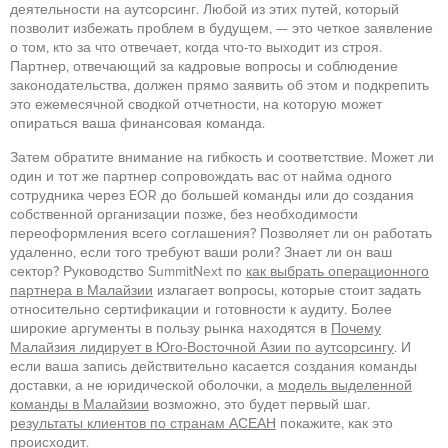
деятельности на аутсорсинг. Любой из этих путей, который
позволит избежать проблем в будущем, — это четкое заявление
о том, кто за что отвечает, когда что-то выходит из строя.
Партнер, отвечающий за кадровые вопросы и соблюдение
законодательства, должен прямо заявить об этом и подкрепить
это ежемесячной сводкой отчетности, на которую может
опираться ваша финансовая команда.
Затем обратите внимание на гибкость и соответствие. Может ли
один и тот же партнер сопровождать вас от найма одного
сотрудника через EOR до большей команды или до создания
собственной организации позже, без необходимости
переоформления всего соглашения? Позволяет ли он работать
удаленно, если того требуют ваши роли? Знает ли он ваш
сектор? Руководство SummitNext по
как выбрать операционного
партнера в Малайзии
излагает вопросы, которые стоит задать
относительно сертификации и готовности к аудиту. Более
широкие аргументы в пользу рынка находятся в
Почему
Малайзия лидирует в Юго-Восточной Азии по аутсорсингу
. И
если ваша запись действительно касается создания команды
доставки, а не юридической оболочки, а
модель выделенной
команды в Малайзии
возможно, это будет первый шаг.
результаты клиентов по странам АСЕАН
покажите, как это
происходит.