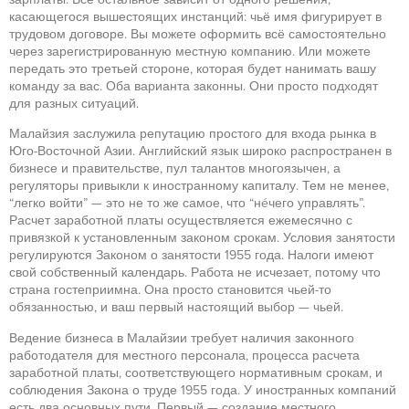
касающегося вышестоящих инстанций: чьё имя фигурирует в
трудовом договоре. Вы можете оформить всё самостоятельно
через зарегистрированную местную компанию. Или можете
передать это третьей стороне, которая будет нанимать вашу
команду за вас. Оба варианта законны. Они просто подходят
для разных ситуаций.
Малайзия заслужила репутацию простого для входа рынка в
Юго-Восточной Азии. Английский язык широко распространен в
бизнесе и правительстве, пул талантов многоязычен, а
регуляторы привыкли к иностранному капиталу. Тем не менее,
“легко войти” — это не то же самое, что “нéчего управлять”.
Расчет заработной платы осуществляется ежемесячно с
привязкой к установленным законом срокам. Условия занятости
регулируются Законом о занятости 1955 года. Налоги имеют
свой собственный календарь. Работа не исчезает, потому что
страна гостеприимна. Она просто становится чьей-то
обязанностью, и ваш первый настоящий выбор — чьей.
Ведение бизнеса в Малайзии требует наличия законного
работодателя для местного персонала, процесса расчета
заработной платы, соответствующего нормативным срокам, и
соблюдения Закона о труде 1955 года. У иностранных компаний
есть два основных пути. Первый — создание местного