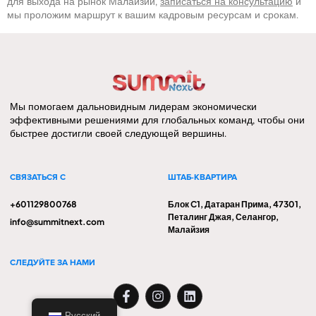
для выхода на рынок Малайзии,
записаться на консультацию
и
мы проложим маршрут к вашим кадровым ресурсам и срокам.
Мы помогаем дальновидным лидерам экономически
эффективными решениями для глобальных команд, чтобы они
быстрее достигли своей следующей вершины.
СВЯЗАТЬСЯ С
ШТАБ-КВАРТИРА
+601129800768
Блок C1, Датаран Прима, 47301,
Петалинг Джая, Селангор,
info@summitnext.com
Малайзия
СЛЕДУЙТЕ ЗА НАМИ