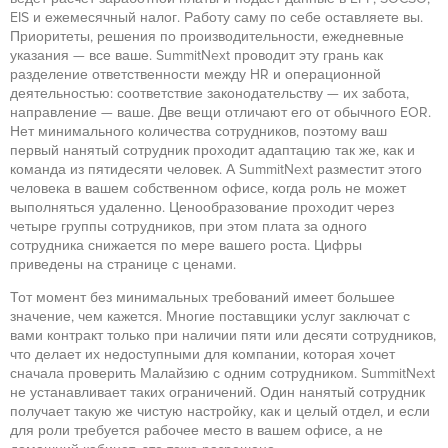
EIS и ежемесячный налог. Работу саму по себе оставляете вы.
Приоритеты, решения по производительности, ежедневные
указания — все ваше. SummitNext проводит эту грань как
разделение ответственности между HR и операционной
деятельностью: соответствие законодательству — их забота,
направление — ваше. Две вещи отличают его от обычного EOR.
Нет минимального количества сотрудников, поэтому ваш
первый нанятый сотрудник проходит адаптацию так же, как и
команда из пятидесяти человек. А SummitNext разместит этого
человека в вашем собственном офисе, когда роль не может
выполняться удаленно. Ценообразование проходит через
четыре группы сотрудников, при этом плата за одного
сотрудника снижается по мере вашего роста. Цифры
приведены на странице с ценами.
Тот момент без минимальных требований имеет большее
значение, чем кажется. Многие поставщики услуг заключат с
вами контракт только при наличии пяти или десяти сотрудников,
что делает их недоступными для компании, которая хочет
сначала проверить Малайзию с одним сотрудником. SummitNext
не устанавливает таких ограничений. Один нанятый сотрудник
получает такую же чистую настройку, как и целый отдел, и если
для роли требуется рабочее место в вашем офисе, а не