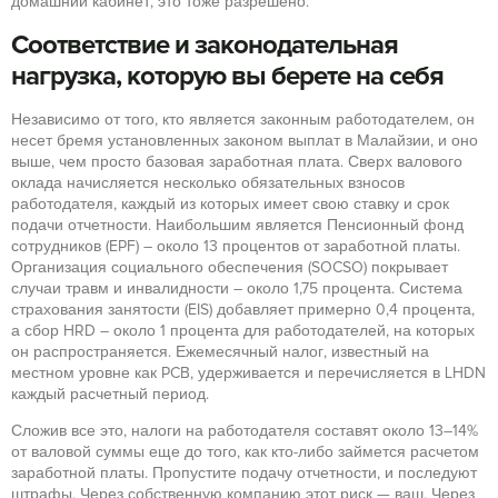
домашний кабинет, это тоже разрешено.
Соответствие и законодательная
нагрузка, которую вы берете на себя
Независимо от того, кто является законным работодателем, он
несет бремя установленных законом выплат в Малайзии, и оно
выше, чем просто базовая заработная плата. Сверх валового
оклада начисляется несколько обязательных взносов
работодателя, каждый из которых имеет свою ставку и срок
подачи отчетности. Наибольшим является Пенсионный фонд
сотрудников (EPF) – около 13 процентов от заработной платы.
Организация социального обеспечения (SOCSO) покрывает
случаи травм и инвалидности – около 1,75 процента. Система
страхования занятости (EIS) добавляет примерно 0,4 процента,
а сбор HRD – около 1 процента для работодателей, на которых
он распространяется. Ежемесячный налог, известный на
местном уровне как PCB, удерживается и перечисляется в LHDN
каждый расчетный период.
Сложив все это, налоги на работодателя составят около 13–14%
от валовой суммы еще до того, как кто-либо займется расчетом
заработной платы. Пропустите подачу отчетности, и последуют
штрафы. Через собственную компанию этот риск — ваш. Через