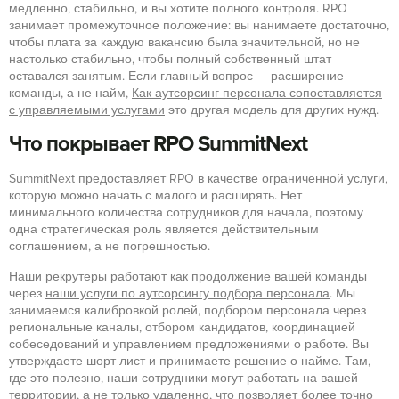
медленно, стабильно, и вы хотите полного контроля. RPO
занимает промежуточное положение: вы нанимаете достаточно,
чтобы плата за каждую вакансию была значительной, но не
настолько стабильно, чтобы полный собственный штат
оставался занятым. Если главный вопрос — расширение
команды, а не найм,
Как аутсорсинг персонала сопоставляется
с управляемыми услугами
это другая модель для других нужд.
Что покрывает RPO SummitNext
SummitNext предоставляет RPO в качестве ограниченной услуги,
которую можно начать с малого и расширять. Нет
минимального количества сотрудников для начала, поэтому
одна стратегическая роль является действительным
соглашением, а не погрешностью.
Наши рекрутеры работают как продолжение вашей команды
через
наши услуги по аутсорсингу подбора персонала
. Мы
занимаемся калибровкой ролей, подбором персонала через
региональные каналы, отбором кандидатов, координацией
собеседований и управлением предложениями о работе. Вы
утверждаете шорт-лист и принимаете решение о найме. Там,
где это полезно, наши сотрудники могут работать на вашей
территории, а не только удаленно, что позволяет более точно