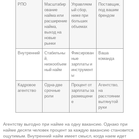
РПО
Масштабир
Управляем
Поставщик,
ование
ый сбор,
под вашим
найма или
ниже при
брендом
расширение
больших
найма,
объемах
выход на
новые
рынки
Внутренний
Стабильны
Фиксирован
Ваша
й,
ные
команда
низкообъем
зарплаты и
ный найм
инструмент
ы
Кадровое
Одна-две
Процент от
Агентство,
агентство
срочные
зарплаты за
на
роли
размещени
расстоянии
е
вытянутой
руки
Агентству выгодно при найме на одну вакансию. Однако при
найме десяти человек процент за каждую вакансию становится
ощутимым. Внутренний найм имеет смысл, когда наем идет