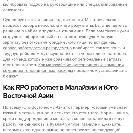
калибровать подбор на руководящие или специализированные
должности.
Существует четкая линия подотчетности. Мы отвечаем за
процесс подбора персонала и его результаты. Вы отвечаете за
решение о найме и трудовые отношения. Если вам также нужен
сотрудник, оформленный на соответствующую местную
зарплату без открытия юридического лица, то вот где
наш
сервис работодателя-рекордсмена
подбирает, так что поиск и
трудоустройство могут осуществляться через одного партнера.
Для команд, которые уже сравнивают региональные затраты,
стоит посмотреть
Как малазийские аутсорсинговые компании
сокращают операционные расходы
прежде чем устанавливать
бюджет.
Как RPO работает в Малайзии и Юго-
Восточной Азии
По всему Юго-Восточному Азии тот партнер, который уже знает
каждый местный рынок, и есть тот, кто стоит того. Нормы найма,
сроки предупреждения и места, где хорошие кандидаты ищут
работу, не одинаковы в Куала-Лумпуре, Маниле и Джакарте,
поэтому охват одного рынка не переносится на следующий.