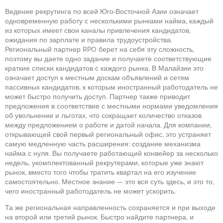
Ведение рекрутинга по всей Юго-Восточной Азии означает
одновременную работу с несколькими рынками найма, каждый
из которых имеет свои каналы привлечения кандидатов,
ожидания по зарплате и правила трудоустройства.
Региональный партнер RPO берет на себя эту сложность,
поэтому вы даете одно задание и получаете соответствующие
краткие списки кандидатов с каждого рынка. В Малайзии это
означает доступ к местным доскам объявлений и сетям
пассивных кандидатов, к которым иностранный работодатель не
может быстро получить доступ. Партнер также приводит
предложения в соответствие с местными нормами уведомления
об увольнении и льготах, что сокращает количество отказов
между предложением о работе и датой начала. Для компании,
открывающей свой первый региональный офис, это устраняет
самую медленную часть расширения: создание механизма
найма с нуля. Вы получаете работающий конвейер за несколько
недель, укомплектованный рекрутерами, которые уже знают
рынок, вместо того чтобы тратить квартал на его изучение
самостоятельно. Местное знание — это вся суть здесь, и это то,
чего иностранный работодатель не может ускорить.
Та же региональная направленность сохраняется и при выходе
на второй или третий рынок. Быстро найдите партнера, и