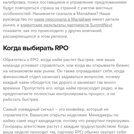
калибровка, поиск поставщиков и управление предложениями
будут повторяться страна за страной с учетом местных
особенностей. Нанимаете сначала в Малайзии? Наше
руководство по
наем персонала в Малайзии
имеет детали
рынка, и
клиентские результаты партнерств SummitNext
покажите, как это происходило у других компаний,
расширяющихся в этом регионе.
Когда выбирать RPO
Обратитесь к RPO, когда найм растет быстрее, чем ваша
команда успевает справляться, или когда вы открываете бизнес
на незнакомом вам рынке. Он также оправдывает себя, когда
финансовый отдел начинает задаваться вопросом, почему
каждый наем обходится так дорого и занимает так много
времени. Пропустите его, когда найм происходит редко, и вы
предпочитаете полностью контролировать процесс, а не
работать быстрее.
Самый очевидный сигнал – это конвейер, который не
справляется. Вакансии открыты неделями. Менеджеры по
найму сами ищут кандидатов, потому что рекрутинг перегружен.
Гонорары агентствам растут с каждым трудоустройством. Когда
ваша неделя проходит так, партнер RPO обычно окупает себя.