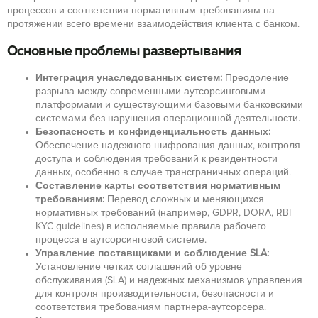
процессов и соответствия нормативным требованиям на
протяжении всего времени взаимодействия клиента с банком.
Основные проблемы развертывания
Интеграция унаследованных систем:
Преодоление
разрыва между современными аутсорсинговыми
платформами и существующими базовыми банковскими
системами без нарушения операционной деятельности.
Безопасность и конфиденциальность данных:
Обеспечение надежного шифрования данных, контроля
доступа и соблюдения требований к резидентности
данных, особенно в случае трансграничных операций.
Составление карты соответствия нормативным
требованиям:
Перевод сложных и меняющихся
нормативных требований (например, GDPR, DORA, RBI
KYC guidelines) в исполняемые правила рабочего
процесса в аутсорсинговой системе.
Управление поставщиками и соблюдение SLA:
Установление четких соглашений об уровне
обслуживания (SLA) и надежных механизмов управления
для контроля производительности, безопасности и
соответствия требованиям партнера-аутсорсера.