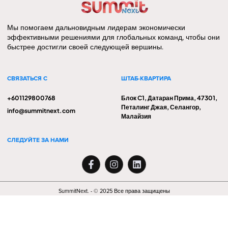
Мы помогаем дальновидным лидерам экономически
эффективными решениями для глобальных команд, чтобы они
быстрее достигли своей следующей вершины.
СВЯЗАТЬСЯ С
ШТАБ-КВАРТИРА
+601129800768
Блок C1, Датаран Прима, 47301,
Петалинг Джая, Селангор,
info@summitnext.com
Малайзия
СЛЕДУЙТЕ ЗА НАМИ
SummitNext. - © 2025 Все права защищены