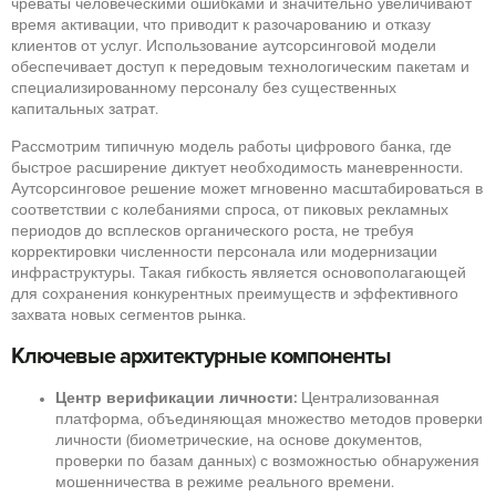
чреваты человеческими ошибками и значительно увеличивают
время активации, что приводит к разочарованию и отказу
клиентов от услуг. Использование аутсорсинговой модели
обеспечивает доступ к передовым технологическим пакетам и
специализированному персоналу без существенных
капитальных затрат.
Рассмотрим типичную модель работы цифрового банка, где
быстрое расширение диктует необходимость маневренности.
Аутсорсинговое решение может мгновенно масштабироваться в
соответствии с колебаниями спроса, от пиковых рекламных
периодов до всплесков органического роста, не требуя
корректировки численности персонала или модернизации
инфраструктуры. Такая гибкость является основополагающей
для сохранения конкурентных преимуществ и эффективного
захвата новых сегментов рынка.
Ключевые архитектурные компоненты
Центр верификации личности:
Централизованная
платформа, объединяющая множество методов проверки
личности (биометрические, на основе документов,
проверки по базам данных) с возможностью обнаружения
мошенничества в режиме реального времени.