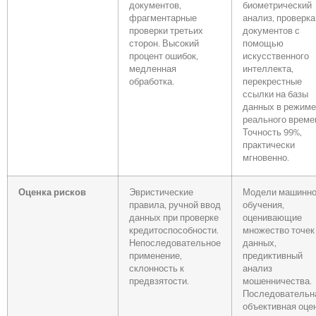
документов,
биометрический
фрагментарные
анализ, проверка
проверки третьих
документов с
сторон. Высокий
помощью
процент ошибок,
искусственного
медленная
интеллекта,
обработка.
перекрестные
ссылки на базы
данных в режиме
реального време
Точность 99%,
практически
мгновенно.
Оценка рисков
Эвристические
Модели машинно
правила, ручной ввод
обучения,
данных при проверке
оценивающие
кредитоспособности.
множество точек
Непоследовательное
данных,
применение,
предиктивный
склонность к
анализ
предвзятости.
мошенничества.
Последовательн
объективная оце