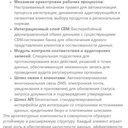
Механизм оркестровки рабочих процессов:
Настраиваемый механизм правил для автоматизации
процесса регистрации, динамически адаптирующийся к
сегментам клиентов, выбору продуктов и региональным
нормам.
Интеграционный слой CRM:
Бесперебойный
двунаправленный обмен данными с существующими
CRM-системами банка для обеспечения единого
представления клиентов и согласованности данных.
Модуль контроля соответствия и аудиторских
записей:
Специальная подсистема для
протоколирования всех действий, решений и точек
данных, обеспечивающая неизменную запись для
проведения аудита регулирующими органами.
Шлюз связи с клиентами:
Автоматизированная
многоканальная связь (SMS, электронная почта,
уведомления в приложении) для обновления статуса,
запроса документов и подтверждения утверждения.
Шлюз API:
Безопасные, стандартизированные
интерфейсы для интеграции со сторонними источниками
данных, кредитными бюро и платежными шлюзами.
Эти архитектурные компоненты в совокупности образуют
устойчивую и расширяемую структуру. Каждый элемент играет
свою роль в обеспечении целостности данных, эффективности