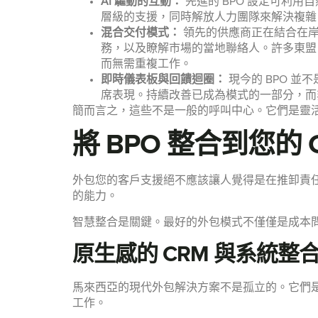
AI 驅動的互動：
先進的 BPO 設定可利
層級的支援，同時解放人力團隊來解決複雜
混合交付模式：
領先的供應商正在結合在
務，以及瞭解市場的當地聯絡人。許多東盟
而無需重複工作。
即時儀表板與回饋迴圈：
現今的 BPO 
席表現。持續改善已成為模式的一部分，而
簡而言之，這些不是一般的呼叫中心。它們是靈活的
將 BPO 整合到您的 
外包您的客戶支援絕不應該讓人覺得是在推卸責
的能力。
智慧整合是關鍵。最好的外包模式不僅僅是成本
原生感的 CRM 與系統整
馬來西亞的現代外包解決方案不是孤立的。它們是
工作。