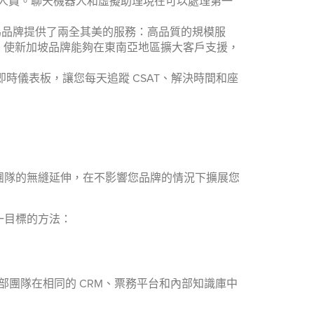
服人員。聊天機器人和虛擬助理現在可以處理第一
為品牌提供了兩全其美的服務：高品質的規模服
隊，使新加坡品牌能夠在東南亞地區擴大客戶支援，
即時儀表板，讓您每天追蹤 CSAT、解決時間和座
團隊的無縫延伸，在不影響您品牌的情況下擴展您
一目標的方法：
部團隊在相同的 CRM、票務平台和內部知識庫中