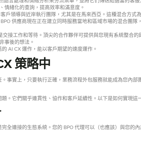
用自然語言處理和情緒分析來分流票單，並將它們傳送給適當的客
、情緒化的查詢，提高效率和滿意度。
岸客戶領導與近岸執行團隊，尤其是在馬來西亞。這種混合方式
 BPO 供應商現在正在建立同時服務當地和區域市場的混合團
並不是交接工作和等待。頂尖的合作夥伴可提供與您現有系統整合的
非事後的想法。
 AI CX 運作，能以客戶期望的速度運作。
CX 策略中
任。事實上，只要執行正確，業務流程外包服務就能成為您內部
問題。它們關乎連貫性、協作和客戶延續性。以下是如何實現這
合
完全連接的生態系統。您的 BPO 代理可以（也應該）與您的內