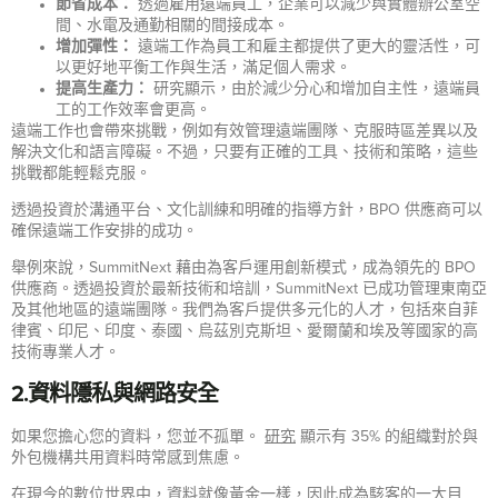
節省成本：
透過雇用遠端員工，企業可以減少與實體辦公室空
間、水電及通勤相關的間接成本。
增加彈性：
遠端工作為員工和雇主都提供了更大的靈活性，可
以更好地平衡工作與生活，滿足個人需求。
提高生產力：
研究顯示，由於減少分心和增加自主性，遠端員
工的工作效率會更高。
遠端工作也會帶來挑戰，例如有效管理遠端團隊、克服時區差異以及
解決文化和語言障礙。不過，只要有正確的工具、技術和策略，這些
挑戰都能輕鬆克服。
透過投資於溝通平台、文化訓練和明確的指導方針，BPO 供應商可以
確保遠端工作安排的成功。
舉例來說，SummitNext 藉由為客戶運用創新模式，成為領先的 BPO
供應商。透過投資於最新技術和培訓，SummitNext 已成功管理東南亞
及其他地區的遠端團隊。我們為客戶提供多元化的人才，包括來自菲
律賓、印尼、印度、泰國、烏茲別克斯坦、愛爾蘭和埃及等國家的高
技術專業人才。
2.資料隱私與網路安全
如果您擔心您的資料，您並不孤單。
研究
顯示有 35% 的組織對於與
外包機構共用資料時常感到焦慮。
在現今的數位世界中，資料就像黃金一樣，因此成為駭客的一大目