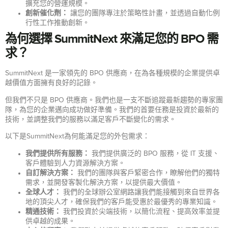
擴充您的營運規模。
創新催化劑：
讓您的團隊專注於策略性計畫，並透過自動化例
行性工作推動創新。
為何選擇 SummitNext 來滿足您的 BPO 需
求？
SummitNext 是一家領先的 BPO 供應商，在為各種規模的企業提供卓
越價值方面擁有良好的記錄。
但我們不只是 BPO 供應商。我們也是一支不斷追蹤最新趨勢的專家團
隊，為您的企業邁向成功做好準備。我們的首要任務是投資於最新的
技術，並調整我們的服務以滿足客戶不斷變化的需求。
以下是SummitNext為何能滿足您的外包需求：
我們提供所有服務：
我們提供廣泛的 BPO 服務，從 IT 支援、
客戶體驗到人力資源解決方案。
自訂解決方案：
我們的團隊與客戶緊密合作，瞭解他們的獨特
需求，並開發客製化解決方案，以提供最大價值。
全球人才：
我們的全球辦公室網路讓我們能接觸到來自世界各
地的頂尖人才，確保我們的客戶能受惠於最優秀的專業知識。
精通技術：
我們投資於尖端技術，以簡化流程、提高效率並提
供卓越的成果。