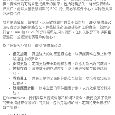
標。資料外洩可能會造成嚴重的後果，包括財務損失、聲譽受損和法
律責任。處理大量敏感資料的 BPO 提供商必須格外小心，以降低風險
並維持信任。
隨著網路威脅日趨複雜，以及敏感資料數量不斷增加，BPO 提供商必
須投資於頂級的網路安全。這些措施必須超越技術上的實施，並解決
符合 GDPR 和 CCPA 等資料隱私法規的問題。任何失敗都可能導致巨
額懲罰，並逐漸削弱客戶的信心。
為了保護客戶資料，BPO 提供商必須：
優先加密：
實施強大的加密通訊協定，以保護資料在靜止和傳
輸過程中的安全。
保持更新：
定期更新安全軟體和系統，以應對新出現的威脅。
控制存取：
實施健全的存取控制，防止未經授權存取敏感資
料。
教育員工：
為員工提供全面的網路安全訓練，以培養認知和最
佳實務。
制定應變計劃：
制定全面的事件回應計劃，以有效處理資料外
洩。
在SummitNext，我們非常重視資料隱私和網路安全。我們投資了最新
的安全措施來保護客戶的資料，包括先進的加密、定期的安全稽核和
員工訓練。