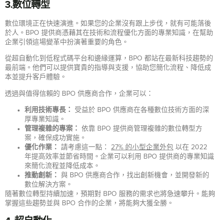
3.數位轉型
數位環境正在快速演進。如果您的企業沒有跟上步伐，就有可能落後
於人。BPO 提供商憑藉其在技術和流程優化方面的專業知識，在幫助
企業引領這場變革中扮演著重要的角色。
從超自動化到低程式碼平台和邊緣運算，BPO 都站在最新科技趨勢的
最前端。他們可以提供寶貴的指導與支援，協助您簡化流程、降低成
本並提升客戶體驗。
透過與值得信賴的 BPO 供應商合作，企業可以：
利用技術專長：
受益於 BPO 供應商在各種數位技術方面的深
厚專業知識。
管理複雜的專案：
依靠 BPO 提供商管理複雜的數位轉型方
案，確保成功實施。
優化作業：
請考慮這一點：
27% 的小型企業外包
以在 2022
年提高效率並節省時間。企業可以利用 BPO 提供商的專業知識
來簡化流程並降低成本。
推動創新：
與 BPO 供應商合作，找出創新機會，並開發新的
數位解決方案。
隨著數位轉型持續加速，預期對 BPO 服務的需求也將急速攀升。能夠
掌握這些趨勢並與 BPO 合作的企業，將能夠大獲全勝。