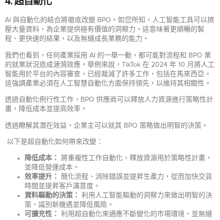
4.
超自動化
AI 與自動化的結合將徹底改變 BPO。如您所知，人工智能工具可以擠
壓大量資料，為企業提供極有價值的洞察力。這意味著更順暢的製
程、更快速的結果，以及無縫成長業務的能力。
我們也看到，任何產業採用 AI 的一舉一動，都可能對流程和 BPO 業
的就業狀況造成漣漪效應。舉例來說，TikTok 在 2024 年 10 月將人工
智能用於平台的內容審查，已經裁減了許多工作，包括在馬來西亞。
這強調產業必須在人工智慧自動化方面保持領先，以維持其相關性。
透過自動化例行性工作，BPO 供應商可以釋放人力資源進行策略性計
畫，降低成本並提高效率。
透過瞭解其潛在效益，企業主可以就其 BPO 策略做出明智的決策。
以下是超自動化如何帶來改變：
降低成本：
將重複性工作自動化，釋放資源用於策略性計畫，
並降低營運成本。
效率提升：
簡化流程、消除錯誤並提昇生產力，從而加快交貨
時間並提昇客戶滿意度。
資料驅動的決策：
利用人工智能驅動的洞察力來做出明智的決
策、識別新機遇並降低風險。
可擴充性：
利用超自動化來適應不斷變化的市場環境，並無縫