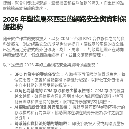
疏漏，就會引發法規懲處、聲譽損害和客戶信賴的流失，而重建的難
度遠遠高於保護的難度。.
2026 年塑造馬來西亞的網路安全與資料保
護趨勢
隨著數位作業的規模擴大，以及 CRM 平台和 BPO 合作夥伴之間的資
料流擴充，對於網路安全的期望也快速提升。傳統基於周邊的安全性
已無法滿足分散式的外包環境。為此，馬來西亞的領導組織正在轉向
持續治理模式，假設風險始終存 在，並且必須積極管理。.
以下是塑造 2026 年的主要網路安全與資料保護趨勢：
BPO 作業中的零信任安全：
存取權不再僅限於位置或角色。每
個使用者、裝置和會話都會不斷進行驗證，以降低在外包環境
中自由移動的憑證受損的風險。.
以角色為基礎的 CRM 存取和最少權限控制：
CRM 存取的粒度
越來越細，確保使用者只能看到其特定功能所需的資料。這可
隨著團隊和供應商的擴充，限制意外暴露並控制風險。.
AI 驅動的威脅偵測與異常監控：
機器學習可即時偵測不尋常的
存取模式和行為異常，協助團隊在潛在威脅升級為事件之前加
以識別。.
跨系統和資料流的端對端加密：
即使系統被入侵或網路流量被