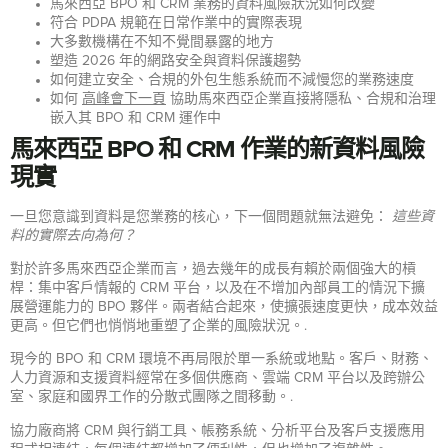
馬來西亞 BPO 和 CRM 業務的資料風險狀況如何改變
符合 PDPA 規範在日常作業中的實際表現
大多數機構在不知不覺間暴露的地方
塑造 2026 年的網路安全與資料保護趨勢
如何建立安全、合規的外包生態系統而不減慢您的業務速度
如何
高峰會下一頁
協助馬來西亞企業直接將隱私、合規和治理
嵌入其 BPO 和 CRM 運作中
馬來西亞 BPO 和 CRM 作業的新資料風險
現實
一旦您意識到資料是您業務的核心，下一個問題就無法避免：
這些資
料的實際去向為何？
對於許多馬來西亞企業而言，過去幾年的成長有賴於兩個強大的槓
桿：集中客戶情報的 CRM 平台，以及在不增加內部員工的情況下擴
展營運能力的 BPO 夥伴。兩者結合起來，使擴張速度更快，成本效益
更高。但它們也悄悄地重塑了企業的風險狀況。.
現今的 BPO 和 CRM 環境不再局限於單一系統或地點。客戶、財務、
人力資源和支援資料經常在多個供應商、雲端 CRM 平台以及跨辦公
室、家庭和國界工作的分散式團隊之間移動。.
協力廠商將 CRM 與行銷工具、帳務系統、分析平台及客戶支援應用