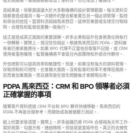
程式相連結，每個連結都增加了便利性，但也增加了複雜性。.
其結果是，攻擊面遠遠大於大多數機構的設計管理範圍。每次資料交
接都會造成漏洞。每一次額外的整合都會產生另一個必須管理、監控
和保全的途徑。當資料流超越馬來西亞，延伸至東盟或全球交付樞紐
時，合規性和監督就更難一致執行。.
這正是造成真正風險的重要誤解。許多企業假設外包會將責任與執行
一併轉移。實際上，情況恰恰相反。根據馬來西亞的 PDPA，資料擁
有者仍需承擔責任。如果 BPO 代理不正當地存取客戶記錄，或 CRM
使用者濫用權限，監管機構將不會區分內部團隊和外部合作夥伴。.
外包絕對可以提高效率和敏捷性。但是，如果沒有強大的資料管理、
存取控制和可視性，也會擴大風險。沒有監督的效率不會降低風險，
反而會加重風險，而且通常是在發生問題後才會顯現出來。.
PDPA 馬來西亞：CRM 和 BPO 領導者必須
正確掌握的事項
隨著客戶資料透過 CRM 平台和 BPO 夥伴快速移動，馬來西亞的
PDPA 不再是合規參考，而開始成為營運壓力測試。.
紙上的要求很清楚。實際上，許多組織仍將 PDPA 合規視為文件工作 -
寫好政策、勾選方格、通過稽核。但這就是差距所在。真正的合規性