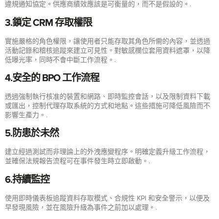
違規通知協定。供應商績效應該是可衡量的，而不是假設的。.
3.鎖定 CRM 存取權限
實施嚴格的角色權限，讓使用者只能存取其角色所需的內容，並透過
活動記錄和稽核追蹤來建立可見性。對敏感欄位套用資料遮罩，以降
低曝光率，同時不會中斷工作流程。.
4.安全的 BPO 工作流程
透過強制執行核准的裝置和網路、即時監控會話，以及限制資料下載
或匯出，控制代理存取系統的方式和地點。這些措施可降低風險而不
影響生產力。.
5.防患於未然
建立經過測試而非理論上的外洩應變程序。明確定義升級工作流程，
並確保法規報告流程可在事件發生時立即啟動。.
6.持續監控
使用即時儀表板追蹤資料存取模式、合規性 KPI 和安全警示，以便及
早發現風險，並在風險升級為事件之前加以處理。.