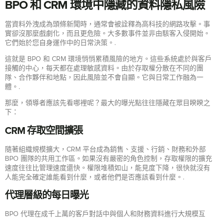
BPO 和 CRM 環境中隱藏的資料隱私風險
當資料外洩成為頭條新聞時，通常會被詮釋為高科技的網路攻擊。事
實卻沒那麼戲劇化，而且更危險。大多數事件並非由駭客入侵開始。
它們始於您自身運作中的日常決策。.
這就是 BPO 和 CRM 環境悄悄累積風險的地方。這些系統處於與客戶
接觸的中心，每天都在處理敏感資料。由於存取權分散在不同的團
隊、合作夥伴和地點，因此風險並不會自顯。它與日常工作融為一
體。.
那麼，領導者應該先看哪裡呢？最大的曝光點往往隱藏在眾目睽睽之
下：
CRM 存取空間擴張
隨著組織規模擴大，CRM 平台成為銷售、支援、行銷、財務和外部
BPO 團隊的共用工作區。如果沒有嚴密的角色控制，存取權限的擴充
速度往往比管理速度還快。權限堆積如山，能見度下降，很快就沒有
人能完全確定誰能看到什麼，或者他們是否應該看到什麼。.
代理層級的每日曝光
BPO 代理在成千上萬的客戶對話中與個人和財務資料進行大規模互