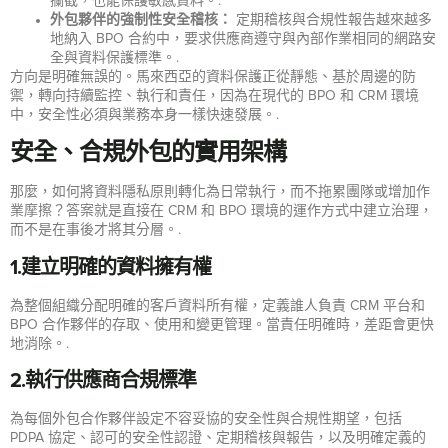
攔截，也能保護敏感資料。.
外包夥伴的強制性安全稽核：
定期稽核與合規性報告越來越多
地納入 BPO 合約中，要求供應商遵守與內部作業相同的網路安
全與資料保護標準。.
方向是明確無誤的。馬來西亞的資料保護正從靜態、基於周邊的防
禦，轉向持續監控、執行和責任，因為在現代的 BPO 和 CRM 環境
中，安全性必須與業務本身一樣快速發展。.
安全、合規外包的實用架構
那麼，如何將資料隱私原則轉化為日常執行，而不拖累團隊或增加作
業摩擦？答案就是直接在 CRM 和 BPO 環境的運作方式中建立治理，
而不是在事後才將其分層。.
1.建立明確的資料擁有權
為整個組織分配明確的客戶資料所有權，定義誰人負責 CRM 平台和
BPO 合作夥伴的存取、使用和變更管理。當責任明確時，差距會更快
地消除。.
2.執行供應商合規標準
為每個外包合作夥伴設定不容妥協的安全性與合規性期望，包括
PDPA 協定、認可的安全性認證、定期稽核與報告，以及明確定義的