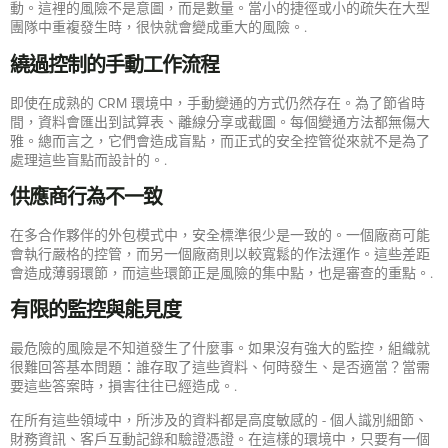
動。這裡的風險不是意圖，而是數量。當小的捷徑或小的疏失在大型
團隊中重複發生時，很快就會變成重大的風險。.
繞過控制的手動工作流程
即使在成熟的 CRM 環境中，手動變通的方式仍然存在。為了節省時
間，資料會匯出到試算表、離線分享或截圖。每個變通方法都無傷大
雅。總而言之，它們會造成盲點，而正式的安全控管從來就不是為了
處理這些盲點而設計的。.
供應商行為不一致
在多合作夥伴的外包模式中，安全標準很少是一致的。一個廠商可能
會執行嚴格的控管，而另一個廠商則以較寬鬆的作法運作。這些差距
會造成薄弱環節，而這些環節正是風險的集中點，也是審查的重點。.
有限的監控與能見度
最危險的風險是不知道發生了什麼事。如果沒有強大的監控，組織就
很難回答基本問題：誰存取了這些資料、何時發生、是否適當？當需
要這些答案時，損害往往已經造成。.
在所有這些領域中，所涉及的資料都是高度敏感的 - 個人識別細節、
財務資訊、客戶互動記錄和驗證憑證。在這樣的環境中，只要有一個