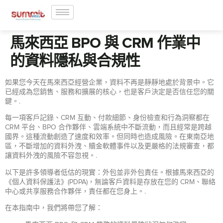
馬來西亞 BPO 與 CRM 作業中
的資料隱私與合規性
如果您今天在馬來西亞經營企業，資料不再是靜靜地處於背景中。它
已經成為您銷售、服務和擴展的核心，也是客戶決定是否信任您的關
鍵。.
每一項客戶記錄、CRM 互動、付款細節、身份檢查和行為洞察都在
CRM 平台、BPO 合作夥伴、雲端系統中不斷流動，而且經常是跨越
國界。這種流動創造了速度和效率。但同時也造成風險。在東南亞地
區，不斷增加的資料外洩、贖金軟體事件以及更嚴格的法規審查，都
讓資料外洩的風險不容忽視。.
以下是許多領導者低估的現實：外包並非外包責任。根據馬來西亞的
《個人資料保護法》(PDPA)，無論客戶資料是存放在您的 CRM、聯絡
中心或共享服務合作夥伴，責任都在您身上。.
在本指南中，我們將帶您了解：