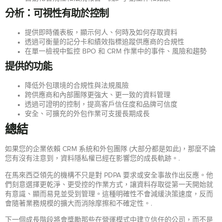
分析：可視性有助於控制
提供即時儀表板，顯示何人、何時及如何存取資料
透過可衡量的記分卡和績效指標追蹤供應商的合規性
在單一檢視中監控 BPO 和 CRM 作業中的事件、風險和趨勢
提供的功能
降低外包環境的合規性與法規風險
跨供應商和內部團隊更強大、更一致的資料管理
透過可證明的控制，提高客戶信任度和品牌可信度
安全、可擴充的外包作業可支援長期成長
總結
如果您的企業依賴 CRM 系統和外包團隊 (大部分都是如此)，那麼不論
您有沒有注意到，資料隱私權已經在影響您的成長軌跡。.
在馬來西亞領先的機構不只是對 PDPA 要求或安全事故作出反應。他
們刻意選擇更乾淨、更受控的作業方式，讓資料存取從第一天開始就
有意識、顯而易見並受到管理。這種明確性不會減緩決策速度，反而
會隨著業務規模的擴大而消除摩擦和不確定性。.
下一個成長階段將會獎勵那些在營運模式中建立信任的公司，而不是