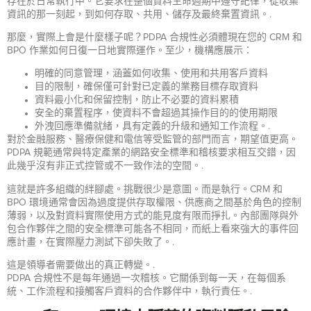
存在於日常執行中。它要求在整個資料生命週期中遵守紀律，從收集
資訊的那一刻起，到如何存取、共用、儲存及最終棄置資訊。.
那麼，實際上會是什麼樣子呢？PDPA 合規性必須體現在您的 CRM 和
BPO 作業如何日復一日地實際運作。至少，機構應展示：
明確的同意管理，涵蓋如何收集、使用和共用客戶資料
目的限制，確保僅可針對已定義的業務目標存取資料
資料最小化和保留控制，防止不必要的資料累積
安全的棄置程序，使資料不會超過其操作目的的使用期限
外洩回應準備就緒，具有定義的升級和通知工作流程。.
對於金融服務、醫療保健和電信等受監管的部門而言，期望值更高。
PDPA 規範通常與特定產業的網路安全標準和稽核要求相互交錯，因
此幾乎沒有非正式控管或不一致作法的空間。.
這就是許多組織的絆腳處。挑戰很少是意圖。而是執行。CRM 和
BPO 環境通常會因為過度提供存取權限、供應商之間基於角色的控制
薄弱，以及對資料實際使用方式的能見度有限而掙扎。內部團隊與外
包合作夥伴之間的安全標準可能各不相同，而紙上看來強大的事件回
應計畫，在實際壓力測試下卻失敗了。.
這是領導者需要做出的真正轉變。.
PDPA 合規性不是每年通過一次稽核。它關係到每一天，在每個系
統、工作流程和接觸客戶資料的合作夥伴中，執行責任。.