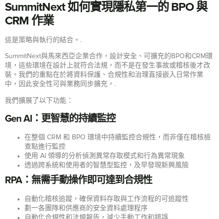
SummitNext 如何實現隱私第一的 BPO 與
CRM 作業
這是策略與執行的結合。.
SummitNext與馬來西亞企業合作，設計安全、可擴充的BPO和CRM環
境，這些環境在設計上就符合法規，而不是在發生事故或稽核後才改
裝。我們的重點在於將資料保護、合規性和治理直接嵌入日常作業
中，因此安全性可與業務同步擴充。.
我們擴展了以下功能：
Gen AI：更智慧的持續監控
在整個 CRM 和 BPO 環境中持續監控合規性，而非僅在稽核檢
查點進行監控
使用 AI 領導的分析偵測異常存取模式和行為異常現象
透過跨系統和使用者的智慧型監控，及早發現新興風險
RPA：無需手動操作即可達到合規性
自動化稽核追蹤，確保資料存取與工作流程的可追蹤性
劃一各團隊和供應商的安全資料處理程序
自動化合規性和法規報告，減少手動工作和錯誤