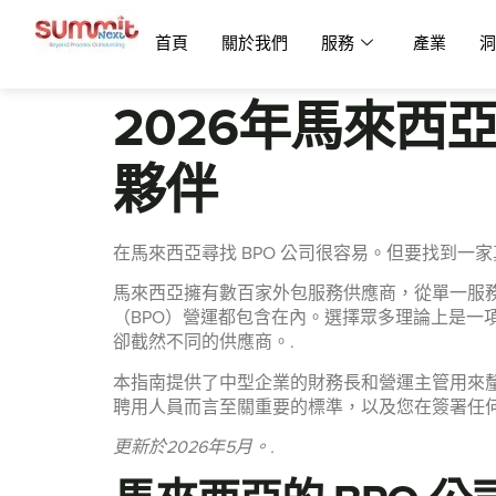
首頁
關於我們
服務
產業
洞
2026年馬來西
夥伴
在馬來西亞尋找 BPO 公司很容易。但要找到一
馬來西亞擁有數百家外包服務供應商，從單一服
（BPO）營運都包含在內。選擇眾多理論上是
卻截然不同的供應商。.
本指南提供了中型企業的財務長和營運主管用來釐
聘用人員而言至關重要的標準，以及您在簽署任何
更新於2026年5月。.