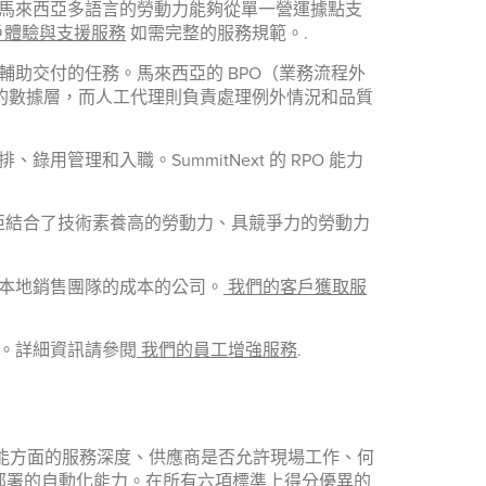
馬來西亞多語言的勞動力能夠從單一營運據點支
戶體驗與支援服務
如需完整的服務規範。.
助交付的任務。馬來西亞的 BPO（業務流程外
性的數據層，而人工代理則負責處理例外情況和品質
理和入職。SummitNext 的 RPO 能力
西亞結合了技術素養高的勞動力、具競爭力的勞動力
本地銷售團隊的成本的公司。
我們的客戶獲取服
。詳細資訊請參閱
我們的員工增強服務
.
功能方面的服務深度、供應商是否允許現場工作、何
部署的自動化能力。在所有六項標準上得分優異的