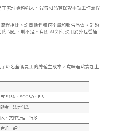
個仍在處理資料輸入、報告和品質保證手動工作流程
手動流程相比。詢問他們如何衡量和報告品質。能夠
問題，則不是。有關 AI 如何應用於外包營運
涵蓋了每名全職員工的總僱主成本，意味著薪資加上
PF 13%、SOCSO、EIS
補助金，法定供款
輸入、文件管理、行政
、合規、報告