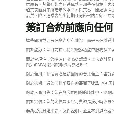
供應商，其營運能力已臻成熟。那些在價格上表
超其表面費率所暗示的水平。與其從一開始選擇
品質下降，通常會超出初期任何節省的金額。在
簽訂合約前應向任何 
這些問題並非旨在窮盡所有情況，而是旨在引導出
關於能力：您目前在此特定服務功能中服務多少
關於合規性：您持有什麼 ISO 認證，上次審計
例》(PDPA) 發出的數據洩露通知？
關於僱用：哪個實體是該團隊的合法僱主？誰負責公積
關於技術：貴公司目前客戶的部署了哪些 RPA 
關於人員流失：您在與我們相關的職能中，12 
關於定價：您的定價是固定月費還是按小時收費
能夠提供具體細節、文件證明，並且不迴避問題的