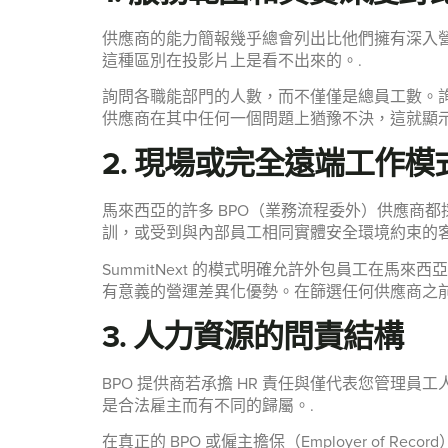
供應商的能力簡報幾乎總會列出比他們擁有深入營
這種區別在投影片上是看不出來的。.
詢問各職能部門的人數，而不僅僅是總員工數。
供應商在其中任何一個問題上猶豫不決，這就顯示
2. 現場或完全遠端工作模
馬來西亞的許多 BPO（業務流程委外）供應商
訓，或受到與內部員工相同實體安全環境約束的客
SummitNext 的模式明確允許外包員工在
有意義的營運差異化優勢。在篩選任何供應商之前
3. 人力資源的問責結構
BPO 提供商若承擔 HR 責任與僅代表您管
是合法雇主而有不同的歸屬。.
在真正的 BPO 或僱主擔保（Employer of 