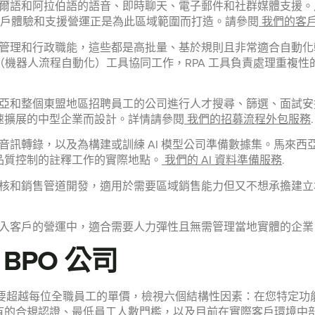
爾語和阿拉伯語的語音、即時聊天、電子郵件和社群媒體支援。
 以客戶體驗和支援營運正是為此區域範圍而打造。請參閱
我們的客
管理和行政職能，這些都是高批量、基於規則且非常適合自動化輔
A（機器人流程自動化）工具協同工作，RPA 工具負責處理重複
整個東盟地區招聘員工的公司進行人才搜尋、篩選、面試安排、錄用管
速擴展的中型企業而設計。詳情請參閱
我們的招募流程外包服務
.
音訊轉錄，以及為構建或訓練 AI 模型公司準備數據集。馬來
品質控制的註釋工作的實際地點。
我們的 AI 資料準備服務
.
核和銷售管道開發，適用於需要區域銷售能力但又不想承擔建立
入客戶的營運中，適合需要人力彈性且無需管理當地實體的企業
BPO 公司
需要超越每位全職員工的單價，檢視六個結構性因素：在您特定
有的合規認證、最低員工人數門檻，以及目前在實際客戶環境中