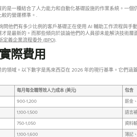
他們購買的是一種結合了人力能力和自動化基礎設施的作業系統。一
較的營運標準。.
。詢問他們有多少比例的客戶基礎正在使用 AI 輔助工作流程與
才是最新的。而那些傾向於談論他們的人員卻未能解決技術層面的
義企業流程委外 (BPO)
.
司實際費用
的領域。以下數字是馬來西亞在 2026 年的現行基準。它們
每月每全職等效人力成本 (美元)
包含
900-1,200
薪金、E
1,100-1,500
語言
750-1,050
資料
1,100-1,600
簿記