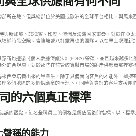
公司與全球供應商有何不同
部所在地。但與總部位於美國或歐洲的全球平台相比，與馬來西亞
區同時與新加坡、菲律賓、印度、澳洲及海灣國家重疊。對於在亞
以填補時段空隙。吉隆坡或八打靈再也的團隊可以在早上處理新
供應商也遵循《個人數據保護法》(PDPA) 營運，並且越來越多地獲得
額外的合規層。對於那些在監管較寬鬆市場的離岸供應商那裡審核
馬來西亞培養出來的畢業生，除了具備面向客戶的才能外，還擁
無需管理多個地區的多個供應商的情況下，同時負責您的客戶支援團
司的六個真正標準
這是錯誤的觀點。每名全職員工的價格是價值落後的指標。以下標
對比聲稱的能力