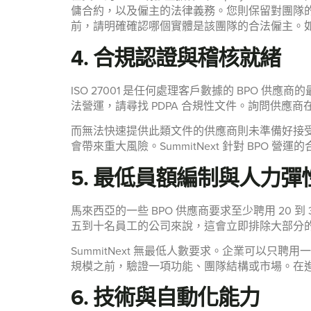
傭合約，以及僱主的法律義務。您則保留對團隊
前，請明確確認哪個實體是該團隊的合法僱主。
4. 合規認證與稽核就緒
ISO 27001 是任何處理客戶數據的 BPO 供應
法營運，請尋找 PDPA 合規性文件。詢問供應商
而無法快速提供此類文件的供應商則未準備好接
會帶來重大風險。SummitNext 針對 BPO 
5. 最低員額編制與人力彈
馬來西亞的一些 BPO 供應商要求至少聘用 2
五到十名員工的公司來說，這會立即排除大部分的
SummitNext 無最低人數要求。企業可以
規模之前，驗證一項功能、團隊結構或市場。在
6. 技術與自動化能力