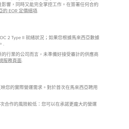
性影響，同時又能完全掌控工作。在簽署任何合約
的 EOR 定價細項
.
C 2 Type II 就緒狀況；如果您根據馬來西亞數據
。.
斷的行業的公司而言，未準備好接受審計的供應商
規服務頁面
.
並非反映您的實際營運需求。對於首次在馬來西亞聘用
得初次合作的風險較低：您可以在承諾更龐大的營運