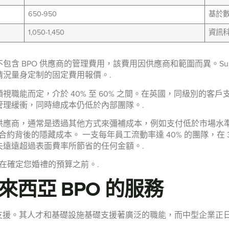
650-950
基於數
1,050-1,450
資訊
 BPO 供應商的管理費用，該費用因供應商和範圍而異。Summ
況量身定制的固定費用報價。.
而定，介於 40% 至 60% 之間。在英國，同級別的客戶支援職位
理緩衝，同時總成本仍低於內部團隊。.
供應商，通常是透過其他方式來彌補成本，例如支付低於市場水
合約背後的隱藏成本。 一支每年員工流動率達 40% 的團隊，在
遠遠超過表面費率所節省的任何金額。.
在確定您婚禮的預算之前。.
西亞 BPO 的服務
支援。其人才和基礎設施基礎支援著廣泛的職能，而中型企業正日