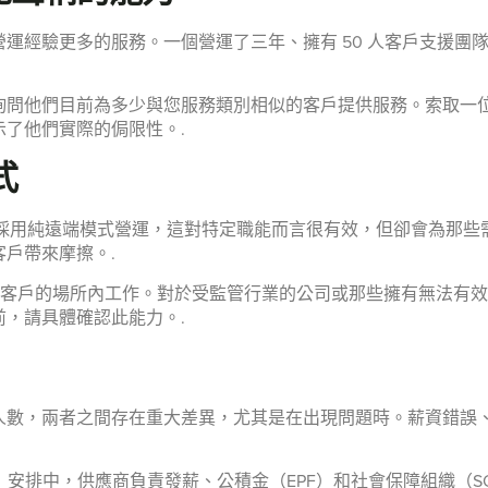
運經驗更多的服務。一個營運了三年、擁有 50 人客戶支援團
詢問他們目前為多少與您服務類別相似的客戶提供服務。索取一
了他們實際的侷限性。.
式
都採用純遠端模式營運，這對特定職能而言很有效，但卻會為那
戶帶來摩擦。.
馬來西亞客戶的場所內工作。對於受監管行業的公司或那些擁有無法
，請具體確認此能力。.
理員工人數，兩者之間存在重大差異，尤其是在出現問題時。薪資錯
Record）安排中，供應商負責發薪、公積金（EPF）和社會保障組織（