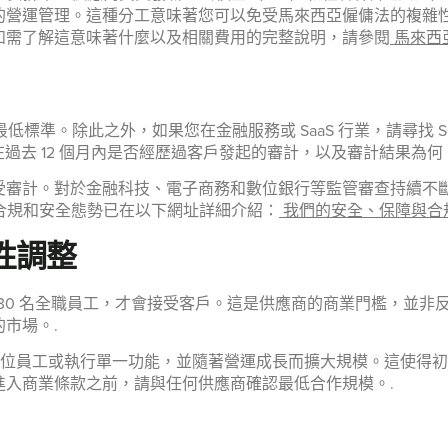
的營運管理。這種分工意味著您可以免受馬來西亞僱傭法的複雜
如需了解這意味著什麼以及相關費用的完整說明，請參閱
馬來西亞
商的最低標準。除此之外，如果您在金融服務或 SaaS 行業，請尋找 SO
在過去 12 個月內是否經歷過客戶發起的審計，以及審計結果為何
受審計。對於金融科技、電子商務和數位銀行等監管審查持續不
營運的合規和安全態勢已在以下網址詳細介紹：
我們的安全、保障與合
性調整
0 到 30 名全職員工，才會接受客戶。這是供應商的商業門檻，
市場。.
只聘用一位員工或執行單一功能，並隨著營運成長而擴大規模。這使
進入商業條款之前，請與任何供應商確認最低合作規模。.