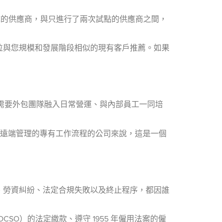
隊的供應商，與只進行了兩次試點的供應商之間，
位與您規模和發展階段相似的現有客戶推薦。如果
些需要外包團隊融入日常營運、與內部員工一同培
有效遠端管理的專有工作流程的公司來說，這是一個
誤、勞資糾紛、法定合規失敗以及終止程序，都因誰
SOCSO）的法定繳款、遵守 1955 年僱用法案的僱