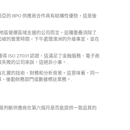
的 BPO 供應商合作具有結構性優勢，這是後
太地區營運區域支援的公司而言，這種重疊消除了
加坡的營業時間，下午處理澳洲的升級事宜，並在
 ISO 27001 認證，這滿足了金融服務、電子商
失敗的公司來說，這絕非小事。.
有扎實的技術、財務和分析背景。這意味著，同一
隊、後勤財務部門或數據標註業務。.
準是判斷供應商在第六個月是否能提供一致品質的