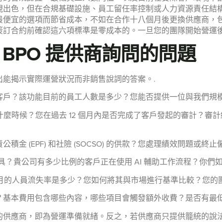
現出色，但在合規基礎設施、員工留任率控制或人力資源責任結
最便宜的選項而節省成本，不如在合作十八個月後更換供應商，
簽訂合約前確認這六項標準是零成本的。一旦您的團隊開始營運後
BPO 提供商詢問的問題
能揭示實際運營狀況而非銷售說詞的答案。.
客戶？該功能目前的員工人數是多少？您能否提供一位與我們規
是什麼時候？您在過去 12 個月內是否完成了客戶發起的審計？
金 (EPF) 和社險 (SOCSO) 的供款？您處理績效問題或終
工具？貴公司有多少比例的客戶正在使用 AI 輔助工作流程？你
個月的人員流失率是多少？您如何將其與市場進行基準比較？您的
？基本費用包含哪些內容，哪些項目會觸發額外收費？是否有最
供應商，即為營運準備就緒。反之，若供應商只提供籠統的說法、