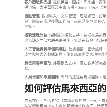
客戶體驗與支援.
提供英語、國語、馬來語、泰米
援東協、大中華區及中東市場。SummitNext
後勤營運.
數據輸入、文件管理、理賠處理、訂單
包）團隊在處理後勤工作時，越來越多地與 RP
控管。.
招聘流程外包.
端到端的招聘支持，包括在馬來西亞和
專為缺乏內部招聘基礎設施、無法在新興市場快
人工智能資料準備與標註.
數據標籤、圖像註釋、
成本和強大的數據治理，使其成為需要大規模且
銷售與客戶獲取.
外展銷售支持、潛在客戶資格審
務
.
人員增補和專屬團隊.
專門的遠程或現場團隊，融
如何評估馬來西亞的 
在馬來西亞評估 BPO（業務流程外包）公司，
種實體機構承擔人力資源和勞動法規責任、所持