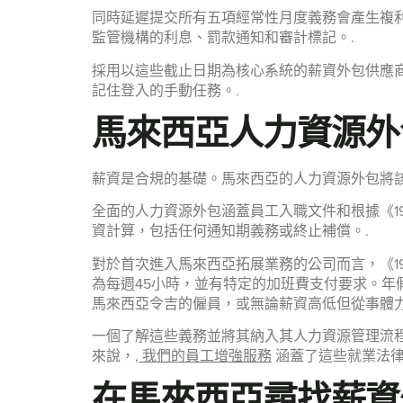
同時延遲提交所有五項經常性月度義務會產生複
監管機構的利息、罰款通知和審計標記。.
採用以這些截止日期為核心系統的薪資外包供應
記住登入的手動任務。.
馬來西亞人力資源外
薪資是合規的基礎。馬來西亞的人力資源外包將
全面的人力資源外包涵蓋員工入職文件和根據《1
資計算，包括任何通知期義務或終止補償。.
對於首次進入馬來西亞拓展業務的公司而言，《1
為每週45小時，並有特定的加班費支付要求。年假
馬來西亞令吉的僱員，或無論薪資高低但從事體
一個了解這些義務並將其納入其人力資源管理流程的
來說，,
我們的員工增強服務
涵蓋了這些就業法律
在馬來西亞尋找薪資