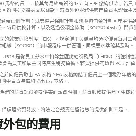
0 馬幣的員工，按其每月總薪資的 13% 向 EPF 繳納供款；若員
委員會。逾期提交將被處以罰款。薪資外包服務供應商負責處理僱主
供款涵蓋兩個計劃：就業傷害保險計劃和殘廢撫恤金計劃。雇主供
月供款計算，以及透過公積金協助（SOCSO Assist）門戶
設立的就業保險制度（EIS），規定僱主與僱員均須按僱員每月工資
組織（SOCSO）的申報程序一併管理，同樣要求準確與及時。.
）.
PCB 是從員工薪水中扣除並匯繳給稅務局（LHDN）的強
為員工和雇主同時產生稅務負擔。薪資提供商透過 PCB 計算器或雇主
日之前向僱員發出 EA 表格。EA 表格總結了僱員上一個稅務年度的
週期中負責準備和發出 EA 表格。.
準確的薪資記錄並提供書面薪資明細。薪資服務提供商可生成符合
。僅處理薪資發放、將法定合規責任留給您的提供商則不是。.
資外包的費用