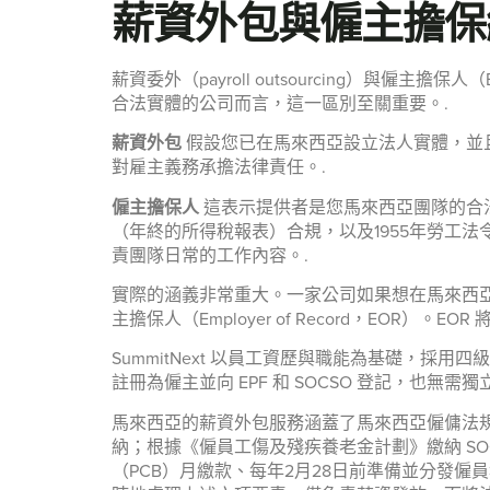
薪資外包與僱主擔保
薪資委外（payroll outsourcing）與僱主
合法實體的公司而言，這一區別至關重要。.
薪資外包
假設您已在馬來西亞設立法人實體，並
對雇主義務承擔法律責任。.
僱主擔保人
這表示提供者是您馬來西亞團隊的合法雇
（年終的所得稅報表）合規，以及1955年勞工法
責團隊日常的工作內容。.
實際的涵義非常重大。一家公司如果想在馬來西亞僱
主擔保人（Employer of Record，EOR
SummitNext 以員工資歷與職能為基礎，採
註冊為僱主並向 EPF 和 SOCSO 登記，也無需
馬來西亞的薪資外包服務涵蓋了馬來西亞僱傭法規要求
納；根據《僱員工傷及殘疾養老金計劃》繳納 SOC
（PCB）月繳款、每年2月28日前準備並分發僱員