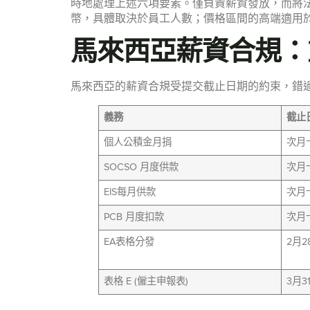
時地處理上述六項要素。僅負責薪資發放，而將法定
幣，具體取決於員工人數；價格區間的高端適用
馬來西亞薪資合規：
馬來西亞的薪資合規受提交截止日期的約束，錯
義務
截止
個人公積金月捐
次月
SOCSO 月度供款
次月
EIS每月供款
次月
PCB 月度扣款
次月
EA表格分發
2月
表格 E (僱主申報表)
3月