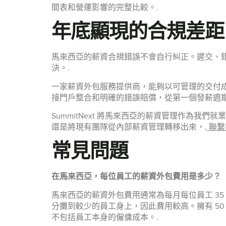
間表和營運影響的完整比較。.
年底顯現的合規差距
馬來西亞的薪資合規錯誤不會自行糾正。遲交、錯
決。.
一家薪資外包服務提供商，能夠以可管理的交付成果處理公積
接門戶整合和明確的錯誤賠償，從第一個發薪週
SummitNext 將馬來西亞的薪資管理作為
還是將現有團隊從內部薪資管理轉移出來，,
聯繫
常見問題
在馬來西亞，每位員工的薪資外包費用是多少？
馬來西亞的薪資外包費用通常為每月每位員工 35 
分攤到較少的員工身上，因此費用較高。擁有 50
不包括員工本身的僱傭成本。.