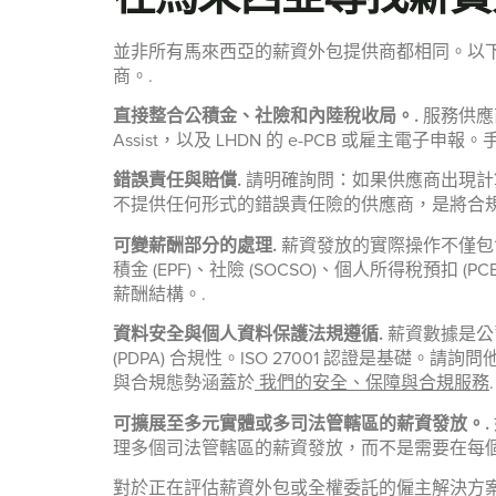
並非所有馬來西亞的薪資外包提供商都相同。以
商。.
直接整合公積金、社險和內陸稅收局。.
服務供應商
Assist，以及 LHDN 的 e-PCB 或雇
錯誤責任與賠償.
請明確詢問：如果供應商出現計
不提供任何形式的錯誤責任險的供應商，是將合規
可變薪酬部分的處理.
薪資發放的實際操作不僅包
積金 (EPF)、社險 (SOCSO)、個人所得稅
薪酬結構。.
資料安全與個人資料保護法規遵循.
薪資數據是公
(PDPA) 合規性。ISO 27001 認證是基礎
與合規態勢涵蓋於
我們的安全、保障與合規服務
.
可擴展至多元實體或多司法管轄區的薪資發放。.
理多個司法管轄區的薪資發放，而不是需要在每個
對於正在評估薪資外包或全權委託的僱主解決方案 