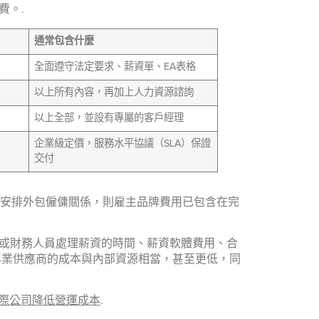
費。.
通常包含什麼
全面遵守法定要求、薪資單、EA表格
以上所有內容，再加上人力資源諮詢
以上全部，並設有專屬的客戶經理
企業級定價，服務水平協議（SLA）保證
交付
rd）安排外包僱傭關係，則雇主品牌費用已包含在完
資源或財務人員處理薪資的時間、薪資軟體費用、合
專業供應商的成本與內部資源相當，甚至更低，同
國際公司降低營運成本
.