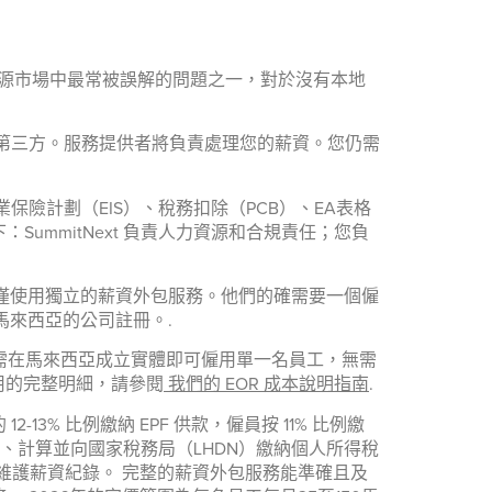
馬來西亞人力資源市場中最常被誤解的問題之一，對於沒有本地
第三方。服務提供者將負責處理您的薪資。您仍需
保險計劃（EIS）、稅務扣除（PCB）、EA表格
ummitNext 負責人力資源和合規責任；您負
能僅僅使用獨立的薪資外包服務。他們的確需要一個僱
擁有馬來西亞的公司註冊。.
業無需在馬來西亞成立實體即可僱用單一名員工，無需
體費用的完整明細，請參閱
我們的 EOR 成本說明指南
.
 比例繳納 EPF 供款，僱員按 11% 比例繳
供款、計算並向國家稅務局（LHDN）繳納個人所得稅
單及維護薪資紀錄。 完整的薪資外包服務能準確且及