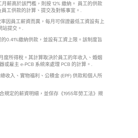
工月薪高於該門檻，則按 12% 繳納。 員工的供款
及員工供款的計算、提交及對帳事宜。.
款率因員工薪資而異，每月可保證最低工資設有上
網站提交。.
的0.41%繳納供款，並設有工資上限。該制度旨
制性月度所得稅。其計算取決於員工的年收入、婚姻
 e-PCB 系統來處理 PCB 的計算。.
總收入、實物福利、公積金 (EPF) 供款和個人所
規定的薪資明細，並保存《1955年勞工法》規