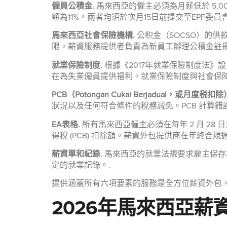
僱員公積金.
馬來西亞的僱主必須為月薪低於 5,00
額為11%。兩者均須於次月15日前提交至EPF
馬來西亞社會保險機構.
公积金（SOCSO）的
限。薪資服務提供者負責為新員工辦理公積金註冊、每
就業保險制度.
根據《2017年就業保險制度法》
在為失業僱員提供福利。就業保險制度與社會保障
PCB（Potongan Cukai Berjadual，或月度税扣除
狀況以及任何符合條件的稅務減免。PCB 計算錯誤會
EA表格.
所有馬來西亞僱主必須在每年 2 月 28 
得稅 (PCB) 扣除額。薪資外包提供商在年終合規
薪資單和紀錄.
馬來西亞的就業法規要求雇主保存
定的就業記錄。.
提供涵蓋所有六項要素的服務是全方位薪資外包
2026年馬來西亞薪