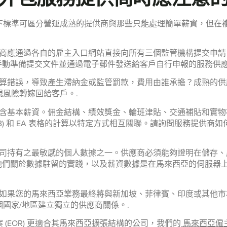
下標準可區分營運成熟的提供商與那些只能處理簡單薪資，但在
應通過各自的雇主入口網站直接向所有三個監管機構提交申請：EPF 的 i-
主電子申報。手動準備提交文件並通過電子郵件發送給客戶自行申報的服務
算錯誤，導致產生滯納金或監管罰款，費用由誰承擔？成熟的供
風險轉嫁回給客戶。.
含基本薪資。佣金結構、績效獎金、輪班津貼、交通補貼和實物
預扣 (PCB) 和 EA 表格的計算以特定方式相互關聯。請詢問服務
司持有之最敏感的個人數據之一。供應商必須能夠證明在儲存、
。請詢問他們關於數據駐留的實踐，以及薪資數據是在馬來西亞的伺服器上
如果您的馬來西亞業務最終將與新加坡、菲律賓、印度或其他市
國家/地區建立獨立的供應商關係。.
(EOR) 更適合其馬來西亞擴張結構的公司，我們的
馬來西亞僱