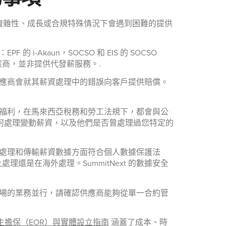
複雜性、成長或合規特殊情況下會遇到困難的提供
Akaun，SOCSO 和 EIS 的 SOCSO
供應商，並非提供代發薪服務。.
應商會就其薪資處理中的錯誤向客戶提供賠償。
福利，在馬來西亞稅務和勞工法規下，都會與公
提供商如何處理變動薪資，以及他們是否曾處理過您特定的
處理和傳輸薪資數據方面符合個人數據保護法
處理還是在海外處理。SummitNext 的數據安全
場的業務並行，請確認供應商能夠從單一合約管
主擔保（EOR）與實體設立指南
涵蓋了成本、時