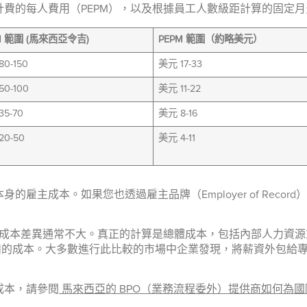
費的每人費用（PEPM），以及根據員工人數級距計算的固定月
M 範圍 (馬來西亞令吉)
PEPM 範圍（約略美元）
0-150
美元 17-33
0-100
美元 11-22
35-70
美元 8-16
20-50
美元 4-11
雇主成本。如果您也透過雇主品牌（Employer of Reco
M) 成本差異通常不大。真正的計算是總體成本，包括內部人力
準備的成本。大多數進行此比較的市場中企業發現，將薪資外包給
成本，請參閱
馬來西亞的 BPO（業務流程委外）提供商如何為