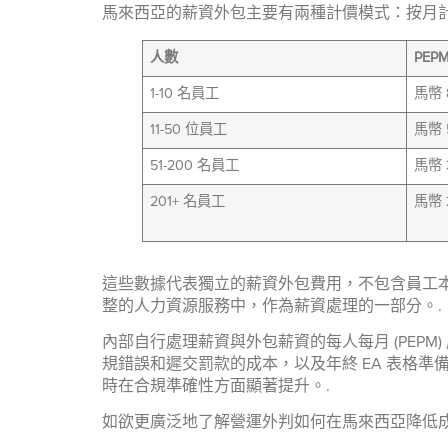
馬來西亞的薪資外包主要有兩種計價模式：按月計
人數
PEP
1-10 名員工
馬幣 8
11-50 位員工
馬幣 5
51-200 名員工
馬幣 
201+ 名員工
馬幣 
這些數據代表獨立的薪資外包費用，不包含員工本身的
整的人力資源服務中，作為薪資處理的一部分。.
內部自行處理薪資與外包薪資的每人每月 (PEP
規錯誤和遲交罰款的成本，以及年終 EA 表格
時在合規準確性方面顯著提升。.
如欲更廣泛地了解營運外判如何在馬來西亞降低