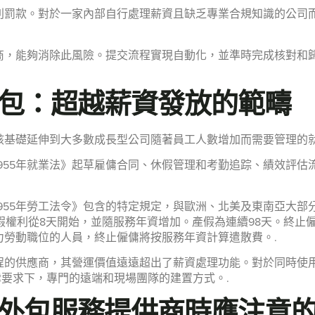
利罰款。對於一家內部自行處理薪資且缺乏專業合規知識的公司
商，能夠消除此風險。提交流程實現自動化，並準時完成核對和
包：超越薪資發放的範疇
該基礎延伸到大多數成長型公司隨著員工人數增加而需要管理的就
955年就業法》起草雇傭合同、休假管理和考勤追踪、績效評估
955年勞工法令》包含的特定規定，與歐洲、北美及東南亞大部
權利從8天開始，並隨服務年資增加。產假為連續98天。終止僱
力勞動職位的人員，終止僱傭將按服務年資計算遣散費。.
供應商，其營運價值遠遠超出了薪資處理功能。對於同時使用 Su
要求下，專門的遠端和現場團隊的建置方式。.
外包服務提供商時應注意