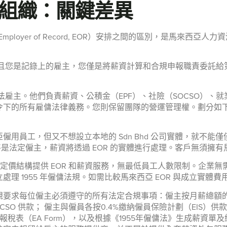
組織：關鍵差異
擔保人（Employer of Record, EOR）安排之間的區別，是
且您是記錄上的雇主，您僅是將薪資計算和合規申報職責委託給
主。他們負責薪資、公積金（EPF）、社險（SOCSO）、就業
令下的所有雇傭法律義務。您則保留團隊的營運管理權。劃分如下：S
用員工，但又不想設立本地的 Sdn Bhd 公司實體，就不
）。EOR 將是法定僱主，薪資將透過 EOR 的實體進行處理。客戶無須
用四級定價結構提供 EOR 和薪資服務，無最低員工人數限制。企
獨立處理 1955 年僱傭法規。如需比較馬來西亞 EOR 與成立實
每位僱主必須遵守的所有法定合規事項：僱主按月薪總額的 12-13%
SO 供款； 僱主與僱員各按0.4%繳納僱員保險計劃（EIS）
報稅表（EA Form），以及根據《1955年僱傭法》生成薪資