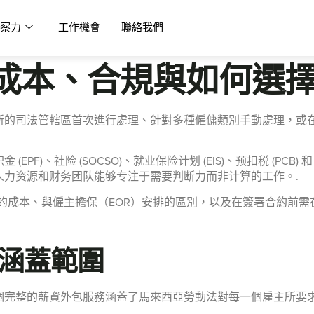
察力
工作機會
聯絡我們
成本、合規與如何選
新的司法管轄區首次進行處理、針對多種僱傭類別手動處理，或
F)、社险 (SOCSO)、就业保险计划 (EIS)、预扣税 (PC
人力资源和财务团队能够专注于需要判断力而非计算的工作。.
年的成本、與僱主擔保（EOR）安排的區別，以及在簽署合約前需
涵蓋範圍
個完整的薪資外包服務涵蓋了馬來西亞勞動法對每一個雇主所要求