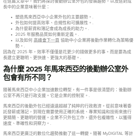
在這篇文章中，我們將探討後勤辦公室外包的發展趨勢，以及這對成
長中的企業意味著什麼：
塑造馬來西亞中小企業外包的主要趨勢。.
外包如何提高效率、合規性和可擴展性。.
為什麼薪資和簿記會成為成長的助力。.
2025 年服務品質如何重新定義。.
以及如何
高峰會下一頁
協助中小企業將後勤作業轉化為策略優
勢。.
因為在 2025 年，效率不僅僅是花更少的錢做更多的事。而是要為成
長建立更聰明、更快速、更強大的基礎。.
為什麼 2025 年馬來西亞的後勤辦公室外
包會有所不同？
隨著馬來西亞中小企業加速數位轉型，有一件事是很清楚的：後勤辦
公室不再只是行政支援。它是企業的控制室。.
馬來西亞的後勤外包已經遠遠超越了純粹的行政救濟。從前意味著委
託發薪或簿記，到現在需要使用正確的系統、專業知識和技術來進行
更精簡、更聰明的營運。企業不只外包工作，還外包複雜性，以獲得
速度、準確性和洞察力。.
馬來西亞更廣泛的數位化趨勢推動了這一轉變。隨著 MyDIGITAL 等計