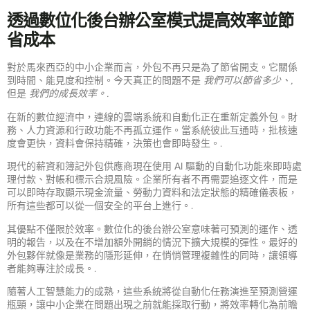
透過數位化後台辦公室模式提高效率並節
省成本
對於馬來西亞的中小企業而言，外包不再只是為了節省開支。它關係
到時間、能見度和控制。今天真正的問題不是
我們可以節省多少、,
但是
我們的成長效率。.
在新的數位經濟中，連線的雲端系統和自動化正在重新定義外包。財
務、人力資源和行政功能不再孤立運作。當系統彼此互通時，批核速
度會更快，資料會保持精確，決策也會即時發生。.
現代的薪資和簿記外包供應商現在使用 AI 驅動的自動化功能來即時處
理付款、對帳和標示合規風險。企業所有者不再需要追逐文件，而是
可以即時存取顯示現金流量、勞動力資料和法定狀態的精確儀表板，
所有這些都可以從一個安全的平台上進行。.
其優點不僅限於效率。數位化的後台辦公室意味著可預測的運作、透
明的報告，以及在不增加額外開銷的情況下擴大規模的彈性。最好的
外包夥伴就像是業務的隱形延伸，在悄悄管理複雜性的同時，讓領導
者能夠專注於成長。.
隨著人工智慧能力的成熟，這些系統將從自動化任務演進至預測營運
瓶頸，讓中小企業在問題出現之前就能採取行動，將效率轉化為前瞻