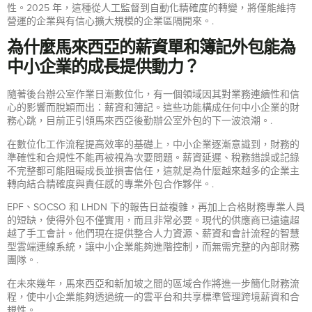
性。2025 年，這種從人工監督到自動化精確度的轉變，將僅能維持
營運的企業與有信心擴大規模的企業區隔開來。.
為什麼馬來西亞的薪資單和簿記外包能為
中小企業的成長提供動力？
隨著後台辦公室作業日漸數位化，有一個領域因其對業務連續性和信
心的影響而脫穎而出：薪資和簿記。這些功能構成任何中小企業的財
務心跳，目前正引領馬來西亞後勤辦公室外包的下一波浪潮。.
在數位化工作流程提高效率的基礎上，中小企業逐漸意識到，財務的
準確性和合規性不能再被視為次要問題。薪資延遲、稅務錯誤或記錄
不完整都可能阻礙成長並損害信任，這就是為什麼越來越多的企業主
轉向結合精確度與責任感的專業外包合作夥伴。.
EPF、SOCSO 和 LHDN 下的報告日益複雜，再加上合格財務專業人員
的短缺，使得外包不僅實用，而且非常必要。現代的供應商已遠遠超
越了手工會計。他們現在提供整合人力資源、薪資和會計流程的智慧
型雲端連線系統，讓中小企業能夠進階控制，而無需完整的內部財務
團隊。.
在未來幾年，馬來西亞和新加坡之間的區域合作將進一步簡化財務流
程，使中小企業能夠透過統一的雲平台和共享標準管理跨境薪資和合
規性。.