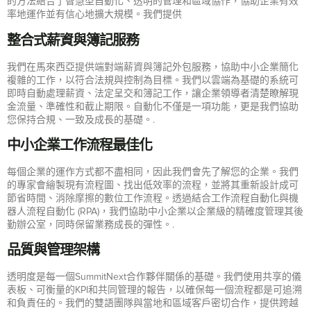
的方法結合了智慧型自動化、透明的管理和區域協作，協助企業有效
率地運作並有信心地擴大規模。我們提供
整合式薪資與簿記服務
我們在馬來西亞提供端對端薪資與簿記外包服務，協助中小企業簡化
複雜的工作，以符合法規與控制為目標。我們以雲端為基礎的系統可
即時自動處理薪資、法定呈交和簿記工作，讓企業領導者清楚瞭解現
金流量、準確性和截止期限。自動化不僅是一項功能，更是我們協助
您保持合規、一致及成長的基礎。.
中小企業工作流程最佳化
每個企業的運作方式都不盡相同，因此我們會先了解您的企業。我們
的專家會繪製現有流程圖、找出低效率的流程，並將其重新設計成可
節省時間、消除摩擦的數位工作流程。透過結合工作流程自動化與機
器人流程自動化 (RPA)，我們協助中小企業以企業級的精確度管理其後
勤辦公室，同時保留業務成長的彈性。.
品質與管理架構
透明度是每一個SummitNext合作夥伴關係的基礎。我們使用共享的儀
表板、可衡量的KPI和共同管理的報告，以確保每一個流程都是可追溯
和負責任的。我們的雙語團隊與當地和區域客戶密切合作，提供跨越