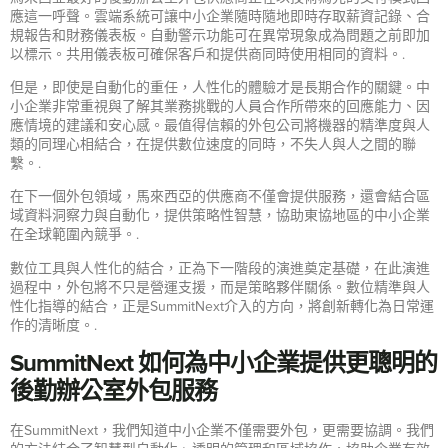
應這一呼聲。雲端系統可讓中小企業隨時隨地即時存取薪資記錄、合
規報告和財務儀表板。自動警示功能可在異常現象成為問題之前即加
以標示。共用儀表板可確保客戶和提供商同時使用相同的資料。.
但是，即使是自動化的重任，人性化的體驗才是長期合作的關鍵。中
小企業非常重視與了解其業務挑戰的人員合作所帶來的回應能力、因
應情境的建議和安心感。最值得信賴的外包公司將機器的精準度與人
類的同理心相結合，在提供數位速度的同時，不失人與人之間的聯
繫。.
在下一個外包領域，馬來西亞的供應商不僅會提供服務，還會結合區
域資料洞察力與自動化，提供策略性智慧，協助東協地區的中小企業
在全球範圍內競爭。.
數位工具與人性化的結合，正為下一階段的演進奠定基礎，在此演進
過程中，外包將不只是營運支援，而是策略夥伴關係。數位精準與人
性化指導的結合，正是SummitNext介入的方向，將創新轉化為日常運
作的清晰度。.
SummitNext 如何為中小企業提供更聰明的
後勤辦公室外包服務
在SummitNext，我們知道中小企業不僅需要外包，更需要協調。我們