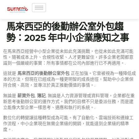
馬來西亞的後勤辦公室外包趨
勢：2025 年中小企業應知之事
在馬來西亞經營中小型企業從未如此充滿挑戰，也從未如此充滿可能
性。隨著成本上升、合規性收緊、人才更難留住，許多企業老闆都意
識到一個嚴峻的事實：所有事情都在公司內部進行已不再適用。.
這就是
馬來西亞的後勤辦公室外包
正在加強。它曾被視為一種降低成
本的方法，但現在已經成為一種更明智的成長途徑，幫助中小企業保
持合規、高效，並專注於真正推動價值的事情。.
無論是
薪資外包
,
簿記
, 無論是人力資源管理或資料管理，企業都在重
新思考後勤辦公室的運作方式。我們的目標不只是委派任務，而是建
立能像大型企業一樣思考、適應和執行的系統。.
數位化的轉變讓這種轉型成為可能。有了自動化、雲端技術和連線工
作流程，中小企業現在無需企業級的開銷，就能達到企業級的精準
度。.