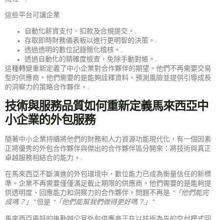
這些平台可讓企業
自動化薪資支付、扣款及合規提交。.
存取即時財務儀表板以進行更明智的決策。.
透過透明的數位記錄簡化稽核。.
透過自動化的精確度檢查，免除手動對帳。.
這種轉變重新定義了中小企業對合作夥伴的期望。他們不再需要交易
型的供應商。他們需要的是能夠詮釋資料、預測風險並提供引導成長
的洞察力的策略合作夥伴。.
技術與服務品質如何重新定義馬來西亞中
小企業的外包服務
隨著中小企業持續將他們的財務和人力資源功能現代化，有一個因素
正將優秀的外包合作夥伴與傑出的合作夥伴區分開來：將技術與真正
卓越服務相結合的能力。.
在馬來西亞不斷演進的外包環境中，數位能力已成為衡量信任的新標
準。企業不再需要僅僅滿足截止期限的供應商。他們需要的是能夠提
供透明度、回應能力和洞察力的合作夥伴。問題不再是
“「他們能完
成嗎？」”
但是
“「他們能幫我們做得更好嗎？」”
馬來西亞最好的後勤辦公室外包供應商正在以技術為先的交付模式回