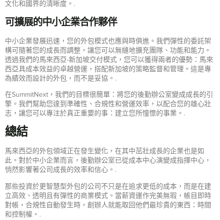
文化和國界的清晰度。.
可擴展的中小企業合作夥伴
中小企業發展迅速，您的外包模式也應與時俱進。我們彈性的委託架
構可隨著您的成長而調整，讓您可以無縫地擴充團隊、功能和能力。
透過我們的馬來西亞-新加坡交付模式，您可以獲得兩者的優勢：馬來
西亞具成本效益的卓越營運，搭配新加坡的策略監督和管理。這是專
為績效而設計的外包，而不是妥協。.
在SummitNext，我們的目標很簡單：將您的後勤辦公室變成成長的引
擎。我們幫助您達到準確性、合規性和營運效率，以配合您的雄心壯
志，讓您可以專注於真正重要的事：建立您所憧憬的事業。.
總結
馬來西亞的外包領域正在發生變化，在其中茁壯成長的企業也是如
此。對於中小企業而言，後勤辦公室已從成本中心演變成指揮中心，
悄然影響著公司成長的效率和信心。.
那些投資於更智慧型外包的公司不只是在追求更低的成本，而是在建
立高效、透明且有彈性的商業模式。當薪資運作完美無瑕，帳目即時
對帳，合規性自動發生時，創辦人就能取回他們最珍貴的東西：時間
和控制權。.