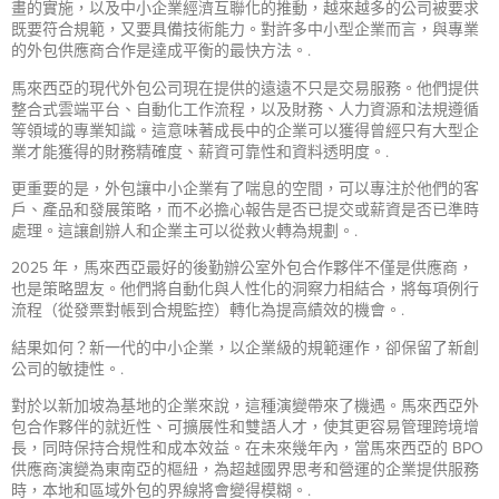
畫的實施，以及中小企業經濟互聯化的推動，越來越多的公司被要求
既要符合規範，又要具備技術能力。對許多中小型企業而言，與專業
的外包供應商合作是達成平衡的最快方法。.
馬來西亞的現代外包公司現在提供的遠遠不只是交易服務。他們提供
整合式雲端平台、自動化工作流程，以及財務、人力資源和法規遵循
等領域的專業知識。這意味著成長中的企業可以獲得曾經只有大型企
業才能獲得的財務精確度、薪資可靠性和資料透明度。.
更重要的是，外包讓中小企業有了喘息的空間，可以專注於他們的客
戶、產品和發展策略，而不必擔心報告是否已提交或薪資是否已準時
處理。這讓創辦人和企業主可以從救火轉為規劃。.
2025 年，馬來西亞最好的後勤辦公室外包合作夥伴不僅是供應商，
也是策略盟友。他們將自動化與人性化的洞察力相結合，將每項例行
流程（從發票對帳到合規監控）轉化為提高績效的機會。.
結果如何？新一代的中小企業，以企業級的規範運作，卻保留了新創
公司的敏捷性。.
對於以新加坡為基地的企業來說，這種演變帶來了機遇。馬來西亞外
包合作夥伴的就近性、可擴展性和雙語人才，使其更容易管理跨境增
長，同時保持合規性和成本效益。在未來幾年內，當馬來西亞的 BPO
供應商演變為東南亞的樞紐，為超越國界思考和營運的企業提供服務
時，本地和區域外包的界線將會變得模糊。.