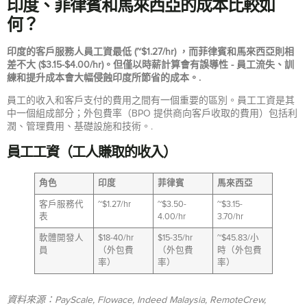
印度、菲律賓和馬來西亞的成本比較如
何？
印度的客戶服務人員工資最低 (~$1.27/hr) ，而菲律賓和馬來西亞則相
差不大 ($3.15-$4.00/hr)。但僅以時薪計算會有誤導性 - 員工流失、訓
練和提升成本會大幅侵蝕印度所節省的成本。.
員工的收入和客戶支付的費用之間有一個重要的區別。員工工資是其
中一個組成部分；外包費率（BPO 提供商向客戶收取的費用）包括利
潤、管理費用、基礎設施和技術。.
員工工資（工人賺取的收入）
角色
印度
菲律賓
馬來西亞
客戶服務代
~$1.27/hr
~$3.50-
~$3.15-
表
4.00/hr
3.70/hr
軟體開發人
$18-40/hr
$15-35/hr
~$45.83/小
員
（外包費
（外包費
時（外包費
率）
率）
率）
資料來源：PayScale, Flowace, Indeed Malaysia, RemoteCrew,