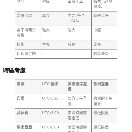
BFSI
初級
主要垂直
強大（共享
服務）
醫療保健
成長
主要 (符合
有限責任
HIPAA)
電子商務與
強大
強大
中度
零售
技術
主導
成長
成長
伊斯蘭金融
—
—
利基優勢
時區考慮
國家
UTC 偏移
美國東岸重
歐洲重疊
疊
印度
UTC+5:30
部分上午重
強烈的下午
疊
重疊
菲律賓
UTC+8:00
美國時間需
最低限度
要夜班
馬來西亞
UTC+8:00
美國時間需
最低限度