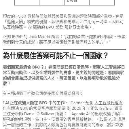
要夜班
印度的 +5:30 偏移時間使其與美國和歐洲的營業時間部分重疊 - 這是
「追隨太陽」模式的優勢。菲律賓和馬來西亞共用同一時區，因此可
以互換時區。
AI 驅動的 BPO 業務
服務亞太市場。.
正如 IBPAP 的 Jack Madrid 所言：“我們的產業正處於轉型階段。帶領
我們到今天的成就，將不足以帶領我們到我們想去的地方”。”
為什麼最佳答案可能不止一個國家？
哪個國家最適合 BPO？」這個問題已經日漸過時。隨著人工智能將日
常互動自動化，以及企業對彈性的需求，更尖銳的問題是：哪個國家
的組合能為您提供適當的人才、時區覆蓋，以及每項功能的風險分
散？
有三種趨勢正推動公司朝多國交付模式發展：
1.AI 正在改變人類在 BPO 中的工作。.
Gartner 預測
人工智能代理將
自主解決 80% 的常見客戶服務問題
到 2029 年。正如 Gartner 資深
主任分析師 Daniel O'Sullivan 所說：「Agentic AI 的出現改變了客戶
服務的遊戲規則，為自主、低費用的客戶體驗鋪路」。如果 AI 能處理
第一層級的工作，剩餘的人類角色就需要技能更高的專家 - 將計算方