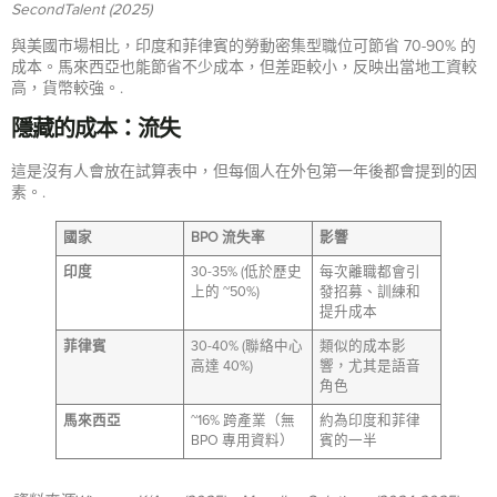
SecondTalent (2025)
與美國市場相比，印度和菲律賓的勞動密集型職位可節省 70-90% 的
成本。馬來西亞也能節省不少成本，但差距較小，反映出當地工資較
高，貨幣較強。.
隱藏的成本：流失
這是沒有人會放在試算表中，但每個人在外包第一年後都會提到的因
素。.
國家
BPO 流失率
影響
印度
30-35% (低於歷史
每次離職都會引
上的 ~50%)
發招募、訓練和
提升成本
菲律賓
30-40% (聯絡中心
類似的成本影
高達 40%)
響，尤其是語音
角色
馬來西亞
~16% 跨產業（無
約為印度和菲律
BPO 專用資料）
賓的一半