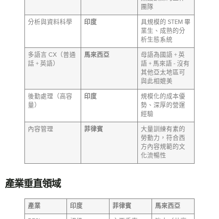
團隊
分析與資料科學
印度
具規模的 STEM 畢
業生、成熟的分
析生態系統
多語言 CX（普通
馬來西亞
母語為國語 + 英
話 + 英語）
語 + 馬來語 - 沒有
其他亞太地區可
與此相媲美
後勤處理（高容
印度
規模化的成本優
量）
勢、深厚的營運
經驗
內容管理
菲律賓
大量訓練有素的
勞動力，符合西
方內容規範的文
化流暢性
產業垂直領域
產業
印度
菲律賓
馬來西亞