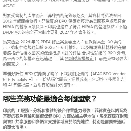
資料來源：印度政府 PIB、DLA Piper、東盟簡報、印度簡報、PEZA、
MDEC
對於受管制的產業而言，菲律賓的記錄最悠久 - 其資料隱私法案自
2012 年起開始執行，菲律賓的 BPO 供應商經常為美國客戶處理符合
HIPAA 的醫療照護資料。印度也建立了符合 HIPAA 的營運據點，不過
DPDP Act 的完全符合制度要到 2027 年才會生效。.
馬來西亞 2024 年的 PDPA 修正案意義重大：罰款提高至 100 萬令
吉、強制性違規通知於 2025 年 6 月推出，以及跨境資料轉移現在需
要嚴格評估接收國家的保護措施。對於評估
合規性就緒的 BPO 外包
,
馬來西亞的架構正在迅速趕上 - 其
資料隱私權規定
目前是東盟最強大
的國家之一。.
準備好評估 BPO 供應商了嗎？
下載我們免費的【APAC BPO Vendor
RFP Template →】 - 一份結構化問卷，涵蓋成本、合規性、多國能力
和 AI 準備程度，並附有加權評分指南。.
哪些業務功能最適合每個國家？
印度的 IT 服務、分析和複雜的後台作業能力最強。菲律賓在以語音為
基礎的客戶體驗和醫療保健 BPO 方面佔據主導地位。馬來西亞在財務
與會計共享服務和多語言支援領域居於領先地位 - 特別是需要普通話
的亞太市場。.