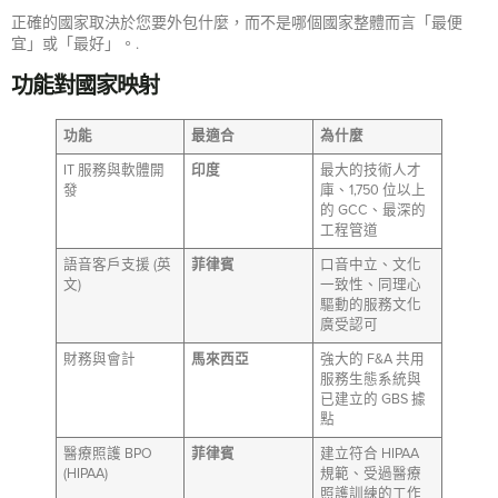
正確的國家取決於您要外包什麼，而不是哪個國家整體而言「最便
宜」或「最好」。.
功能對國家映射
功能
最適合
為什麼
IT 服務與軟體開
印度
最大的技術人才
發
庫、1,750 位以上
的 GCC、最深的
工程管道
語音客戶支援 (英
菲律賓
口音中立、文化
文)
一致性、同理心
驅動的服務文化
廣受認可
財務與會計
馬來西亞
強大的 F&A 共用
服務生態系統與
已建立的 GBS 據
點
醫療照護 BPO
菲律賓
建立符合 HIPAA
(HIPAA)
規範、受過醫療
照護訓練的工作