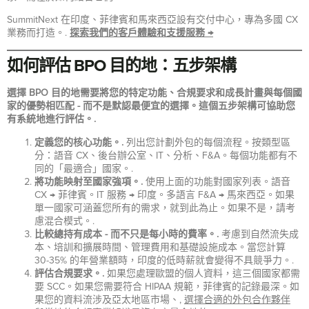
SummitNext 在印度、菲律賓和馬來西亞設有交付中心，專為多國 CX
業務而打造。.
探索我們的客戶體驗和支援服務 →
如何評估 BPO 目的地：五步架構
選擇 BPO 目的地需要將您的特定功能、合規要求和成長計畫與每個國
家的優勢相匹配 - 而不是默認最便宜的選擇。這個五步架構可協助您
有系統地進行評估。.
定義您的核心功能。.
列出您計劃外包的每個流程。按類型區
分：語音 CX、後台辦公室、IT、分析、F&A。每個功能都有不
同的「最適合」國家。.
將功能映射至國家強項。.
使用上面的功能對國家列表。語音
CX → 菲律賓。IT 服務 → 印度。多語言 F&A → 馬來西亞。如果
單一國家可涵蓋您所有的需求，就到此為止。如果不是，請考
慮混合模式。.
比較總持有成本 - 而不只是每小時的費率。.
考慮到自然流失成
本、培訓和擴展時間、管理費用和基礎設施成本。當您計算
30-35% 的年營業額時，印度的低時薪就會變得不具競爭力。.
評估合規要求。.
如果您處理歐盟的個人資料，這三個國家都需
要 SCC。如果您需要符合 HIPAA 規範，菲律賓的記錄最深。如
果您的資料流涉及亞太地區市場、,
選擇合適的外包合作夥伴