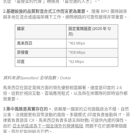
式從 「最便宜的代理 」轉換為 「最合適的人才」。“
2.基礎設施的品質對混合式工作而言更為重要。.
隨著 BPO 團隊越來
越多地在混合或遠端架構下工作，網際網路的可靠性變得非常重要。.
國家
固定寬頻速度 (2025 年 12
月)
馬來西亞
~162 Mbps
菲律賓
~108 Mbps
印度
~62 Mbps
資料來源Speedtest 全球指數 / Ookla
馬來西亞在固定寬頻方面的領先優勢相當顯著，速度是印度的 2.6
倍，這對於視訊互動、雲端應用程式，以及與在岸團隊的即時協作都
很重要。.
3.集中風險是真實存在的。.
依賴單一國家的公司面臨政治不穩、自然
災害、法規變更和貨幣波動的風險。多國模式 (印度負責後勤與 IT、菲
律賓負責語音 CX、馬來西亞負責多語言與財務) 可提供內建的彈性。
由於
亞太地區成為下一個全球外包營運樞紐
, 問題不在於選擇哪個國
家，而在於如何結合它們。.