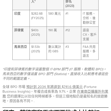
入*
排名
(2023)
印度
$282.6B
580 萬元
#1
IT 服務、
(FY2025)
分析、後
勤辦公室
菲律賓
$40b
190 萬
#12
語音
(2025)
CX、客戶
支援
馬來西亞
$1.53b
數以萬計
#3
F&A 共用
(2025)
的 GBS
服務，多
語言
*印度和菲律賓的數字涵蓋整個 IT-BPM 部門 (IT 服務、軟體和 BPO)。
馬來西亞的數字僅涵蓋 BPO 部門 (Statista)。直接收入比較應考慮這些
不同的範圍定義。.
全球 BPO 市場
預計到 2034 年將達到 $741.6 億美元
(Fortune
Business Insights)，年複合成長率為 9.7%。企業
在東南亞擴展外包業
務
您的選擇比以往任何時候都多，但這三個地點仍是最知名的旅遊勝
地，原因各有不同。.