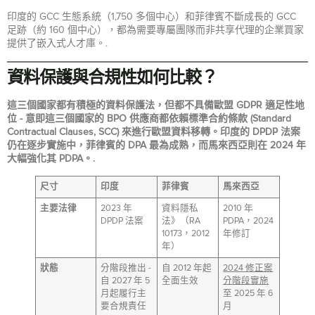
印度的 GCC 生態系統（1,750 多個中心）和菲律賓不斷成長的 GCC
足跡（約 160 個中心），都為需要專屬團隊而非共享代理的企業買家
提供了嵌入式人才庫。.
資料保護與合規性如何比較？
這三個國家都有積極的資料保護法，但都不具備歐盟 GDPR 適足性地
位 - 意即這三個國家的 BPO 供應商都依賴標準合約條款 (Standard
Contractual Clauses, SCC) 來進行歐盟資料移轉。印度的 DPDP 法案
仍在逐步實施中，菲律賓的 DPA 最為成熟，而馬來西亞則在 2024 年
大幅強化其 PDPA。.
尺寸
印度
菲律賓
馬來西亞
主要法律
2023 年
資料隱私
2010 年
DPDP 法案
法》（RA
PDPA，2024
10173，2012
年修訂
年）
狀態
分階段推出 -
自 2012 年起
2024 修正案
自 2027 年 5
全面生效
分階段實施
月起履行主
至 2025 年 6
要合規責任
月