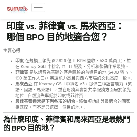
印度 vs. 菲律賓 vs. 馬來西亞：
哪個 BPO 目的地適合您？
主要心得
印度
在規模上領先 ($2.826 億 IT-BPM 營收、580 萬員工)，並
在 Kearney GSLI 中排名 #1 - IT 服務、分析和後勤作業最強。.
菲律賓
是以語音為基礎的客戶體驗的首選目的地 ($40B 營收、
190 萬工作人口)，英語能力高且與西方市場的文化高度一致。.
馬來西亞
在 Kearney GSLI 中排名 #3，提供三種語言能力（英
語、國語、馬來語），並在財務與會計共享服務方面居於領先
地位 - 自然流失率低於印度或菲律賓。.
最佳答案通常是下列各項的組合
- 將每項功能與最適合的國家
相匹配，而不是只選擇一個目的地。.
為什麼印度、菲律賓和馬來西亞是最熱門
的 BPO 目的地？