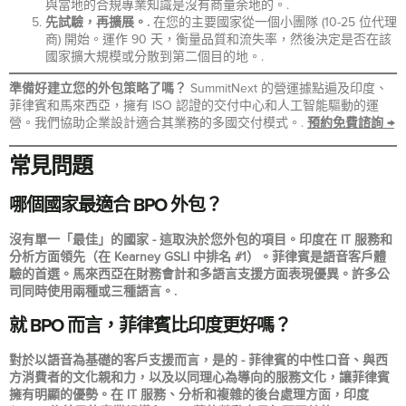
與當地的合規專業知識是沒有商量余地的。.
先試驗，再擴展。.
在您的主要國家從一個小團隊 (10-25 位代理
商) 開始。運作 90 天，衡量品質和流失率，然後決定是否在該
國家擴大規模或分散到第二個目的地。.
準備好建立您的外包策略了嗎？
SummitNext 的營運據點遍及印度、
菲律賓和馬來西亞，擁有 ISO 認證的交付中心和人工智能驅動的運
營。我們協助企業設計適合其業務的多國交付模式。.
預約免費諮詢 →
常見問題
哪個國家最適合 BPO 外包？
沒有單一「最佳」的國家 - 這取決於您外包的項目。印度在 IT 服務和
分析方面領先（在 Kearney GSLI 中排名 #1）。菲律賓是語音客戶體
驗的首選。馬來西亞在財務會計和多語言支援方面表現優異。許多公
司同時使用兩種或三種語言。.
就 BPO 而言，菲律賓比印度更好嗎？
對於以語音為基礎的客戶支援而言，是的 - 菲律賓的中性口音、與西
方消費者的文化親和力，以及以同理心為導向的服務文化，讓菲律賓
擁有明顯的優勢。在 IT 服務、分析和複雜的後台處理方面，印度