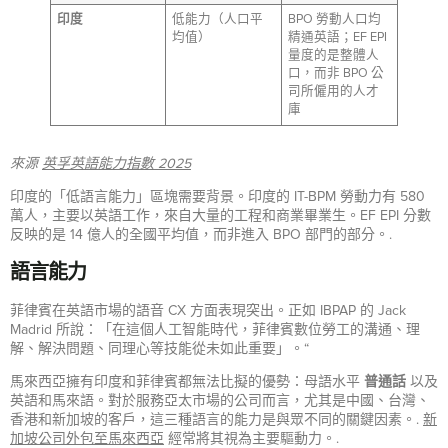
印度
低能力（人口平
BPO 勞動人口均
均值）
精通英語；EF EPI
量度的是整體人
口，而非 BPO 公
司所僱用的人才
庫
來源
英孚英語能力指數 2025
印度的「低語言能力」區塊需要背景。印度的 IT-BPM 勞動力有 580
萬人，主要以英語工作，來自大量的工程和商業畢業生。EF EPI 分數
反映的是 14 億人的全國平均值，而非進入 BPO 部門的部分。.
語言能力
菲律賓在英語市場的語音 CX 方面表現突出。正如 IBPAP 的 Jack
Madrid 所說：「在這個人工智能時代，菲律賓數位勞工的溝通、理
解、解決問題、同理心等技能從未如此重要」。“
馬來西亞擁有印度和菲律賓都無法比擬的優勢：母語水平
普通話
以及
英語和馬來語。對於服務亞太市場的公司而言，尤其是中國、台灣、
香港和新加坡的客戶，這三種語言的能力是與眾不同的關鍵因素。.
新
加坡公司外包至馬來西亞
經常將其視為主要驅動力。.