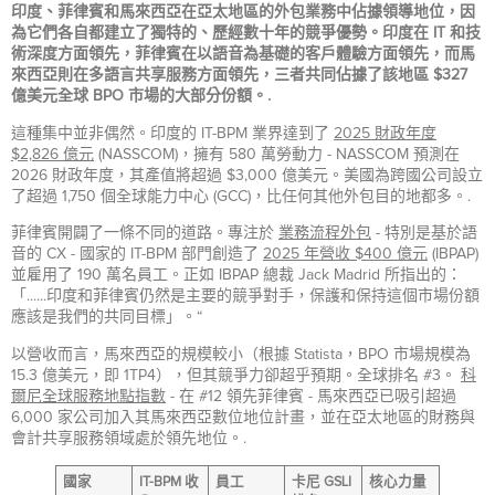
印度、菲律賓和馬來西亞在亞太地區的外包業務中佔據領導地位，因
為它們各自都建立了獨特的、歷經數十年的競爭優勢。印度在 IT 和技
術深度方面領先，菲律賓在以語音為基礎的客戶體驗方面領先，而馬
來西亞則在多語言共享服務方面領先，三者共同佔據了該地區 $327
億美元全球 BPO 市場的大部分份額。.
這種集中並非偶然。印度的 IT-BPM 業界達到了
2025 財政年度
$2,826 億元
(NASSCOM)，擁有 580 萬勞動力 - NASSCOM 預測在
2026 財政年度，其產值將超過 $3,000 億美元。美國為跨國公司設立
了超過 1,750 個全球能力中心 (GCC)，比任何其他外包目的地都多。.
菲律賓開闢了一條不同的道路。專注於
業務流程外包
- 特別是基於語
音的 CX - 國家的 IT-BPM 部門創造了
2025 年營收 $400 億元
(IBPAP)
並雇用了 190 萬名員工。正如 IBPAP 總裁 Jack Madrid 所指出的：
「......印度和菲律賓仍然是主要的競爭對手，保護和保持這個市場份額
應該是我們的共同目標」。“
以營收而言，馬來西亞的規模較小（根據 Statista，BPO 市場規模為
15.3 億美元，即 1TP4），但其競爭力卻超乎預期。全球排名 #3。
科
爾尼全球服務地點指數
- 在 #12 領先菲律賓 - 馬來西亞已吸引超過
6,000 家公司加入其馬來西亞數位地位計畫，並在亞太地區的財務與
會計共享服務領域處於領先地位。.
國家
IT-BPM 收
員工
卡尼 GSLI
核心力量