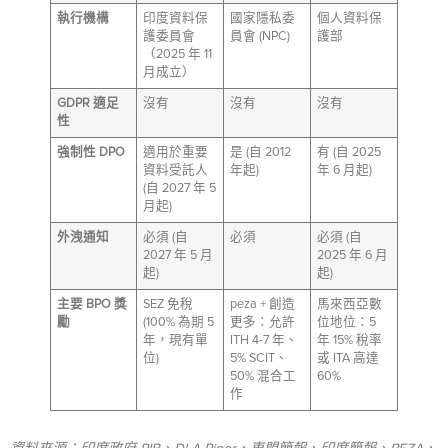
執行機構
印度資料保
國家隱私委
個人資料保
護委員會
員會 (NPC)
護部
（2025 年 11
月成立）
GDPR 適足
沒有
沒有
沒有
性
強制性 DPO
適用於重要
是 (自 2012
有 (自 2025
資料受託人
年起)
年 6 月起)
(自 2027 年 5
月起)
外洩通知
必須 (自
必須
必須 (自
2027 年 5 月
2025 年 6 月
起)
起)
主要 BPO 獎
SEZ 免稅
peza + 創造
馬來西亞數
勵
(100% 為期 5
更多：允許
位地位：5
年，現有單
ITH 4-7 年、
年 15% 稅率
位)
5% SCIT、
或 ITA 高達
50% 混合工
60%
作