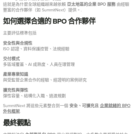
這就是為什麼全球組織越來越依賴
亞太地區的企業 BPO 服務
由經驗
豐富的合作夥伴（如 SummitNext）提供。.
如何選擇合適的 BPO 合作夥伴
主要評估標準包括
安全性與合規性
ISO 認證、資料保護控管、法規經驗
交付模式
多區域覆蓋、AI 成熟度、人員在環管理
產業專業知識
與受監管企業合作的經驗、經證明的案例研究
擴充性與彈性
彈性容量、結構化入職、過渡規劃
SummitNext 將這些元素整合到一個
安全、可擴充且
企業就緒的 BPO
外包框架
.
最終觀點